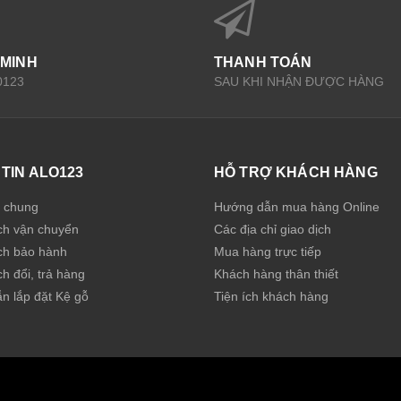
 MINH
THANH TOÁN
0123
SAU KHI NHẬN ĐƯỢC HÀNG
TIN ALO123
HỖ TRỢ KHÁCH HÀNG
u chung
Hướng dẫn mua hàng Online
ch vận chuyển
Các địa chỉ giao dịch
ch bảo hành
Mua hàng trực tiếp
h đổi, trả hàng
Khách hàng thân thiết
n lắp đặt Kệ gỗ
Tiện ích khách hàng