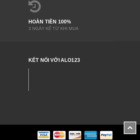
HOÀN TIỀN 100%
3 NGÀY KỂ TỪ KHI MUA
KẾT NỐI VỚI ALO123
Nội thất - Thiết bị Sức Khỏe
ALO123