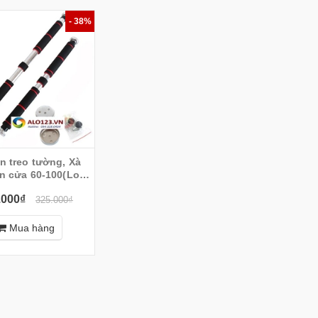
- 38%
n treo tường, Xà
n cửa 60-100(Loại
tay mút dài)
.000₫
325.000₫
Mua hàng