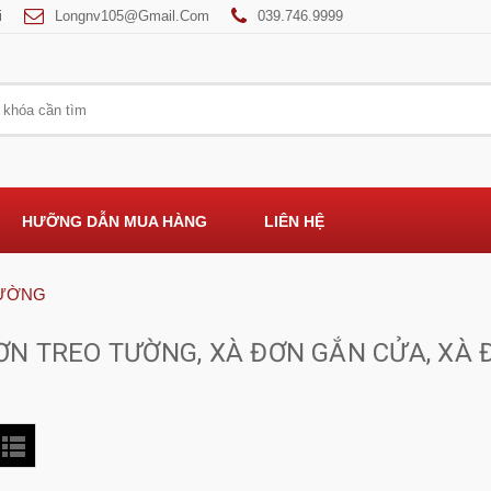
i
Longnv105@gmail.com
039.746.9999
HƯỠNG DẪN MUA HÀNG
LIÊN HỆ
TƯỜNG
ƠN TREO TƯỜNG, XÀ ĐƠN GẮN CỬA, XÀ 
H