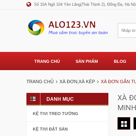
Số 15A Ngõ 104 Yên Lãng(Thái Thịnh 2), Đống Đa, Hà Nộ
TRANG CHỦ
SẢN PHẨM
BLOG
TRANG CHỦ
XÀ ĐƠN,XÀ KÉP
XÀ ĐƠN GẮN 
XÀ Đ
DANH MỤC
MIN
KỆ TIVI TREO TƯỜNG
KỆ TIVI ĐẶT SÀN