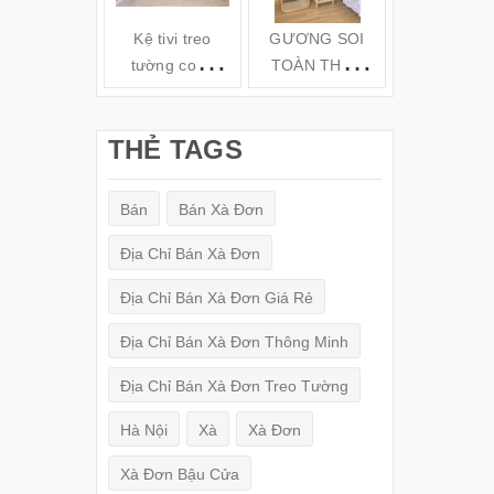
Kệ tivi treo
GƯƠNG SOI
Kệ gỗ tivi t
tường cong
TOÀN THÂN
tường TV6
hiện đại( 160-
ĐỨNG KHUNG
180-200cm) -
GỖ
THẺ TAGS
TV78
(150x50cm)
Bán
Bán Xà Đơn
Địa Chỉ Bán Xà Đơn
Địa Chỉ Bán Xà Đơn Giá Rẻ
Địa Chỉ Bán Xà Đơn Thông Minh
Địa Chỉ Bán Xà Đơn Treo Tường
Hà Nội
Xà
Xà Đơn
Xà Đơn Bậu Cửa