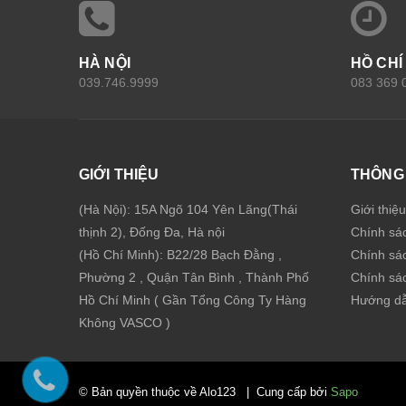
HÀ NỘI
HỒ CHÍ
039.746.9999
083 369 
GIỚI THIỆU
THÔNG 
(Hà Nội): 15A Ngõ 104 Yên Lãng(Thái
Giới thiệ
thịnh 2), Đống Đa, Hà nội
Chính sá
(Hồ Chí Minh): B22/28 Bạch Đằng ,
Chính sá
Phường 2 , Quận Tân Bình , Thành Phố
Chính sác
Hồ Chí Minh ( Gần Tổng Công Ty Hàng
Hướng dẫ
Không VASCO )
© Bản quyền thuộc về Alo123
|
Cung cấp bởi
Sapo