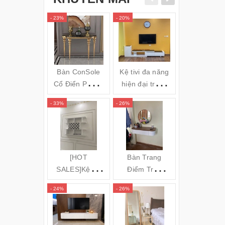
- 23%
- 20%
- 34%
Bàn ConSole
Kệ tivi đa năng
Gối massa
Cổ Điển Phong
hiện đại trắng
hồng ngoai
cách Châu Âu -
đen TVL05
Bi OZUNO
- 33%
- 26%
- 31%
Cs24
JAPAN)
(120x35x80cm)
[HOT
Bàn Trang
GƯƠNG S
SALES]Kệ để
Điểm Treo
TOÀN TH
rượu 3 tầng
Tường Bo Góc
ĐỨNG KH
- 24%
- 26%
- 16%
(140x100x20c
Cong
NHÔM MÁ
m) KR20
CONG