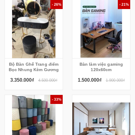
- 26%
- 21%
Bộ Bàn Ghế Trang điểm
Bàn làm việc gaming
Bọc Nhung Kèm Gương
120x60cm
3.350.000₫
1.500.000₫
4.500.000₫
1.900.000₫
- 33%