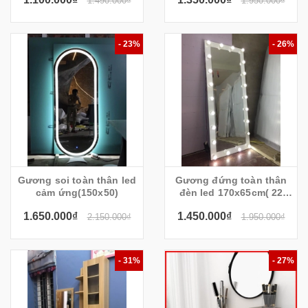
1.490.000₫
1.950.000₫
- 23%
- 26%
Gương soi toàn thân led
Gương đứng toàn thân
cảm ứng(150x50)
đèn led 170x65cm( 22
bóng led)
1.650.000₫
1.450.000₫
2.150.000₫
1.950.000₫
- 31%
- 27%