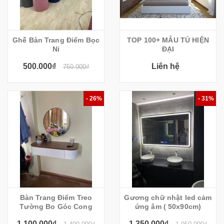
Ghế Bàn Trang Điểm Bọc
TOP 100+ MẪU TỦ HIỆN
Nỉ
ĐẠI
500.000₫
Liên hệ
750.000₫
- 26%
- 31%
Bàn Trang Điểm Treo
Gương chữ nhật led cảm
Tường Bo Góc Cong
ứng âm ( 50x90cm)
1.100.000₫
1.350.000₫