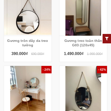
Gương tròn dây da treo
Gương treo toàn thân
tường
G03 (120x45)
390.000₫
1.490.000₫
690.000₫
1.990.000₫
- 24%
- 42%