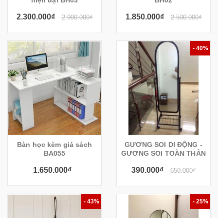
hiện đại BH03
BH02
2.300.000₫
1.850.000₫
2.900.000₫
2.500.000₫
- 40%
Bàn học kèm giá sách
GƯƠNG SOI DI ĐỘNG -
BA055
GƯƠNG SOI TOÀN THÂN
1.650.000₫
390.000₫
650.000₫
- 43%
- 25%