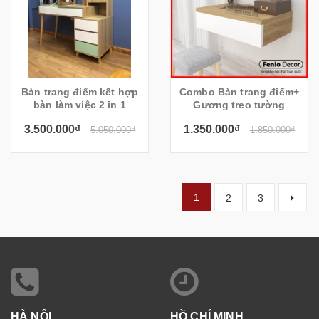
Bàn trang điểm kết hợp
Combo Bàn trang điểm+
bàn làm việc 2 in 1
Gương treo tường
3.500.000₫
1.350.000₫
5.050.000₫
1.850.000₫
1
2
3
HÀ NỘI
HỒ CHÍ MINH