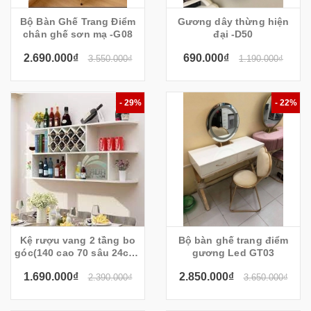
Bộ Bàn Ghế Trang Điểm
Gương dây thừng hiện
chân ghế sơn mạ -G08
đại -D50
2.690.000₫
690.000₫
3.550.000₫
1.190.000₫
- 29%
- 22%
Kệ rượu vang 2 tầng bo
Bộ bàn ghế trang điểm
góc(140 cao 70 sâu 24cm)
gương Led GT03
KR302
1.690.000₫
2.850.000₫
2.390.000₫
3.650.000₫