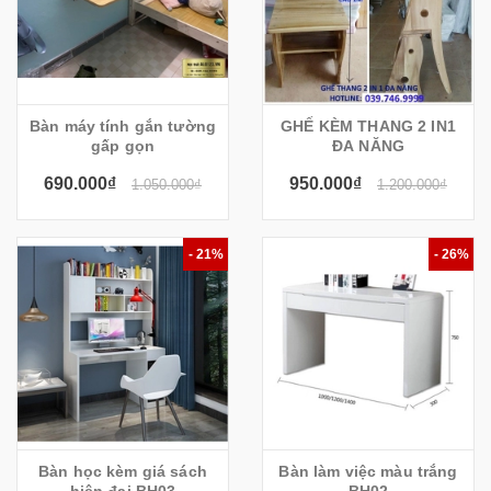
Bàn máy tính gắn tường
GHẾ KÈM THANG 2 IN1
gấp gọn
ĐA NĂNG
690.000₫
950.000₫
1.050.000₫
1.200.000₫
- 21%
- 26%
Bàn học kèm giá sách
Bàn làm việc màu trắng