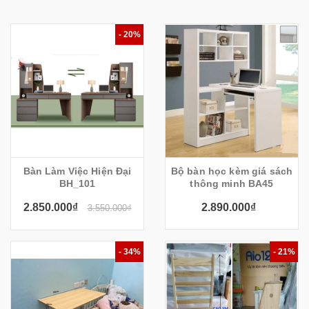
- 20%
Bàn Làm Việc Hiện Đại
Bộ bàn học kèm giá sách
BH_101
thông minh BA45
2.850.000₫
2.890.000₫
3.550.000₫
- 34%
- 21%