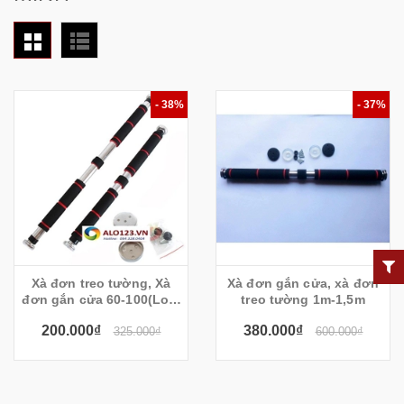
- 38%
- 37%
Xà đơn treo tường, Xà
Xà đơn gắn cửa, xà đơn
đơn gắn cửa 60-100(Loại
treo tường 1m-1,5m
tay mút dài)
200.000₫
380.000₫
325.000₫
600.000₫