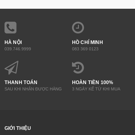
HÀ NỘI
HỒ CHÍ MINH
039.746.9999
083 369 0123
THANH TOÁN
HOÀN TIỀN 100%
SAU KHI NHẬN ĐƯỢC HÀNG
3 NGÀY KỂ TỪ KHI MUA
GIỚI THIỆU