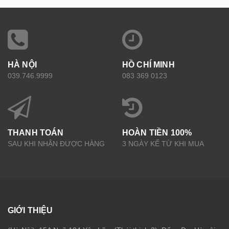
HÀ NỘI
HỒ CHÍ MINH
039.746.9999
083 369 0123
THANH TOÁN
HOÀN TIỀN 100%
SAU KHI NHẬN ĐƯỢC HÀNG
3 NGÀY KỂ TỪ KHI MUA
GIỚI THIỆU