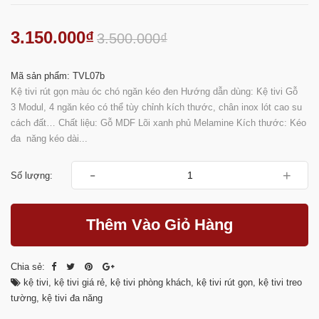
3.150.000₫
3.500.000₫
Mã sản phẩm: TVL07b
Kệ tivi rút gọn màu óc chó ngăn kéo đen Hướng dẫn dùng: Kệ tivi Gỗ
3 Modul, 4 ngăn kéo có thể tùy chỉnh kích thước, chân inox lót cao su
cách đất… Chất liệu: Gỗ MDF Lõi xanh phủ Melamine Kích thước: Kéo
đa năng kéo dài...
-
+
Số lượng:
Thêm Vào Giỏ Hàng
Chia sẻ:
kệ tivi
,
kệ tivi giá rẻ
,
kệ tivi phòng khách
,
kệ tivi rút gọn
,
kệ tivi treo
tường
,
kệ tivi đa năng