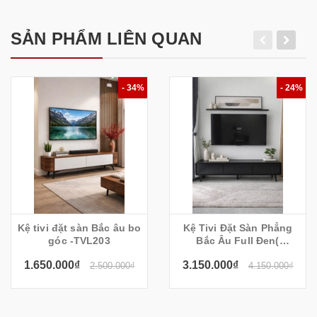
SẢN PHẨM LIÊN QUAN
- 34%
- 24%
Kệ tivi đặt sàn Bắc âu bo
Kệ Tivi Đặt Sàn Phẳng
góc -TVL203
Bắc Âu Full Đen(
200x35x55cm)
1.650.000₫
3.150.000₫
2.500.000₫
4.150.000₫