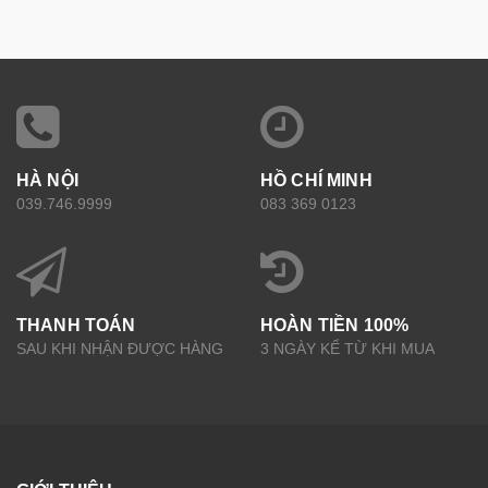
HÀ NỘI
HỒ CHÍ MINH
039.746.9999
083 369 0123
THANH TOÁN
HOÀN TIỀN 100%
SAU KHI NHẬN ĐƯỢC HÀNG
3 NGÀY KỂ TỪ KHI MUA