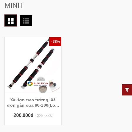
MINH
- 38%
Xà đơn treo tường, Xà
đơn gắn cửa 60-100(Loại
tay mút dài)
200.000₫
325.000₫