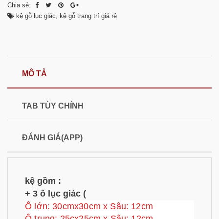
Chia sẻ:
kệ gỗ lục giác
,
kệ gỗ trang trí giá rẻ
MÔ TẢ
TAB TÙY CHỈNH
ĐÁNH GIÁ(APP)
kệ gồm :
+ 3 ô lục giác (
Ô lớn: 30cmx30cm x Sâu: 12cm
Ô trung: 25cx25cm x Sâu: 12cm