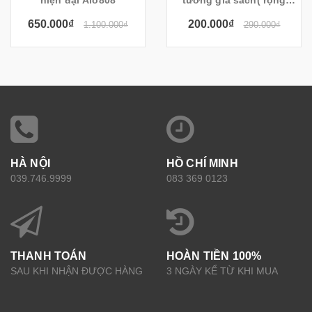
20cm gỗ dày 1.7cm)
650.000₫
200.000₫
1.100.000₫
290.000₫
HÀ NỘI
HỒ CHÍ MINH
039.746.9999
083 369 0123
THANH TOÁN
HOÀN TIỀN 100%
SAU KHI NHẬN ĐƯỢC HÀNG
3 NGÀY KỂ TỪ KHI MUA