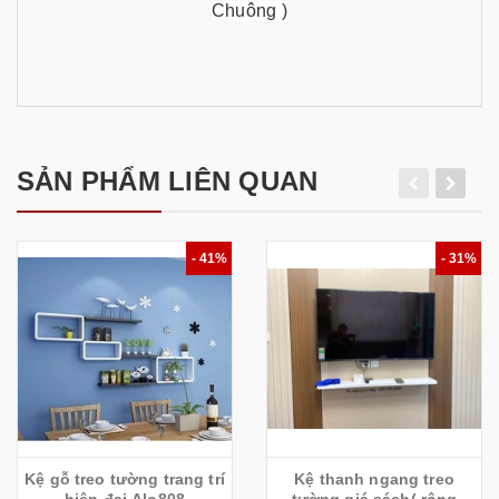
Chuông )
SẢN PHẨM LIÊN QUAN
- 41%
- 31%
Kệ gỗ treo tường trang trí
Kệ thanh ngang treo
hiện đại Alo808
tường giá sách( rộng