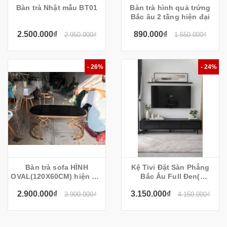
Bàn trà Nhật mẫu BT01
Bàn trà hình quả trứng
Bắc âu 2 tầng hiện đại
2.500.000₫
890.000₫
2.950.000₫
1.550.000₫
- 26%
- 24%
Bàn trà sofa HÌNH
Kệ Tivi Đặt Sàn Phẳng
OVAL(120X60CM) hiện đại
Bắc Âu Full Đen(
BT90
200x35x55cm)
2.900.000₫
3.150.000₫
3.900.000₫
4.150.000₫