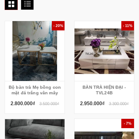
- 20%
- 11%
Bộ bàn trà Mẹ bồng con
BÀN TRÀ HIỆN ĐẠI -
mặt đá trắng vân mây
TVL24B
2.800.000₫
2.950.000₫
3.500.000₫
3.300.000₫
- 7%