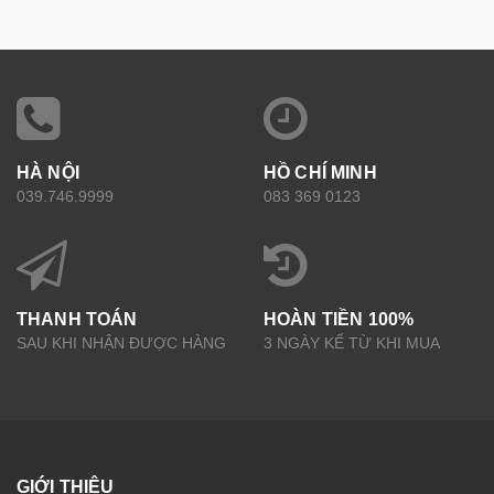
HÀ NỘI
HỒ CHÍ MINH
039.746.9999
083 369 0123
THANH TOÁN
HOÀN TIỀN 100%
SAU KHI NHẬN ĐƯỢC HÀNG
3 NGÀY KỂ TỪ KHI MUA
GIỚI THIỆU