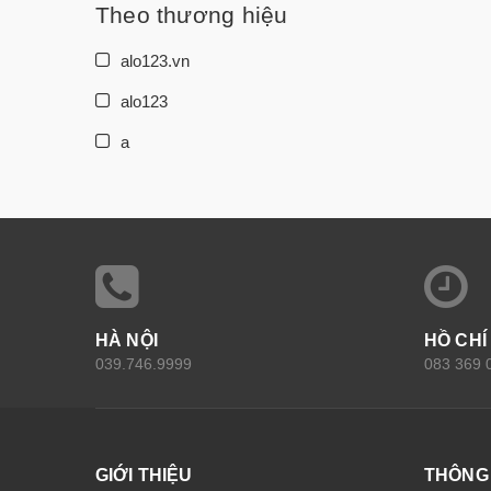
Theo thương hiệu
alo123.vn
alo123
a
HÀ NỘI
HỒ CHÍ
039.746.9999
083 369 
GIỚI THIỆU
THÔNG 