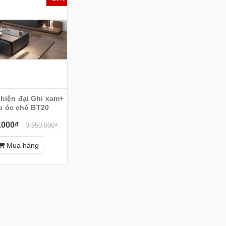
 hiện đại Ghi xam+
u óc chó BT20
.000₫
3.950.000₫
Mua hàng