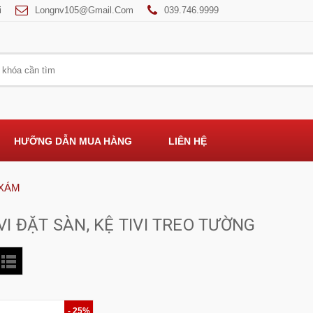
i
Longnv105@gmail.com
039.746.9999
HƯỠNG DẪN MUA HÀNG
LIÊN HỆ
 XÁM
VI ĐẶT SÀN, KỆ TIVI TREO TƯỜNG
- 25%