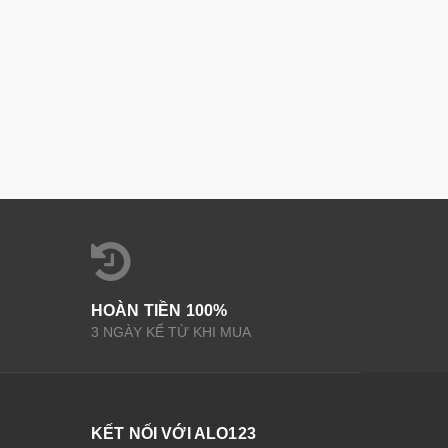
HOÀN TIỀN 100%
3 NGÀY KỂ TỪ KHI MUA
KẾT NỐI VỚI ALO123