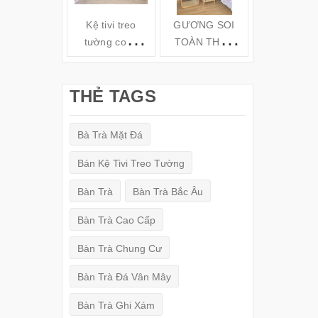
Kệ tivi treo
GƯƠNG SOI
Kệ gỗ tivi t
tường cong
TOÀN THÂN
tường TV6
hiện đại( 160-
ĐỨNG KHUNG
180-200cm) -
GỖ
THẺ TAGS
TV78
(150x50cm)
Bà Trà Mặt Đá
Bán Kệ Tivi Treo Tường
Bàn Trà
Bàn Trà Bắc Âu
Bàn Trà Cao Cấp
Bàn Trà Chung Cư
Bàn Trà Đá Vân Mây
Bàn Trà Ghi Xám