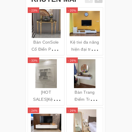
- 23%
- 20%
- 34%
Bàn ConSole
Kệ tivi đa năng
Gối massa
Cổ Điển Phong
hiện đại trắng
hồng ngoai
cách Châu Âu -
đen TVL05
Bi OZUNO
- 33%
- 26%
- 31%
Cs24
JAPAN)
(120x35x80cm)
[HOT
Bàn Trang
GƯƠNG S
SALES]Kệ để
Điểm Treo
TOÀN TH
rượu 3 tầng
Tường Bo Góc
ĐỨNG KH
- 24%
- 26%
- 16%
(140x100x20c
Cong
NHÔM MÁ
m) KR20
CONG