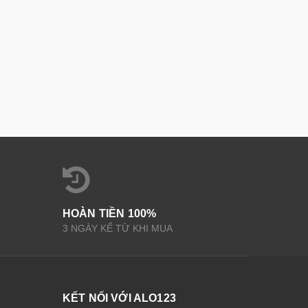
HOÀN TIỀN 100%
3 NGÀY KỂ TỪ KHI MUA
KẾT NỐI VỚI ALO123