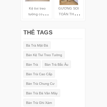
Kệ tivi treo
GƯƠNG SOI
Kệ gỗ tivi t
tường cong
TOÀN THÂN
tường TV6
hiện đại( 160-
ĐỨNG KHUNG
180-200cm) -
GỖ
THẺ TAGS
TV78
(150x50cm)
Bà Trà Mặt Đá
Bán Kệ Tivi Treo Tường
Bàn Trà
Bàn Trà Bắc Âu
Bàn Trà Cao Cấp
Bàn Trà Chung Cư
Bàn Trà Đá Vân Mây
Bàn Trà Ghi Xám