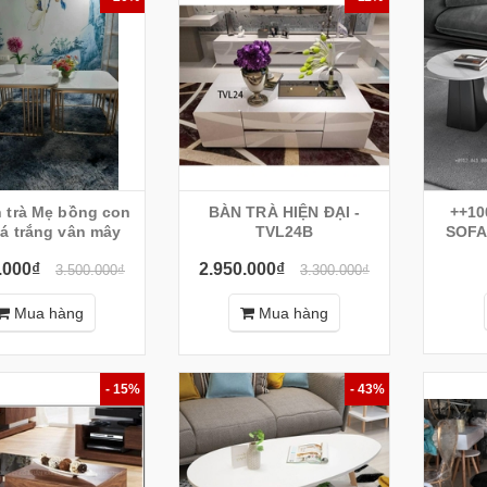
 bồng con
BÀN TRÀ HIỆN ĐẠI -
++1
á trắng vân mây
TVL24B
SOFA
.000₫
2.950.000₫
3.500.000₫
3.300.000₫
Mua hàng
Mua hàng
- 15%
- 43%