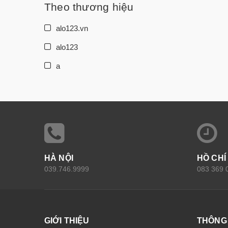
Theo thương hiệu
alo123.vn
alo123
a
HÀ NỘI
HỒ CHÍ
039.746.9999
083 369 
GIỚI THIỆU
THÔNG 