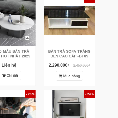
00 MẪU BÀN TRÀ
BÀN TRÀ SOFA TRẮNG
 HOT NHẤT 2025
ĐEN CAO CẤP -BT65
Liên hệ
2.290.000₫
2.450.000₫
Chi tiết
Mua hàng
- 26%
- 24%