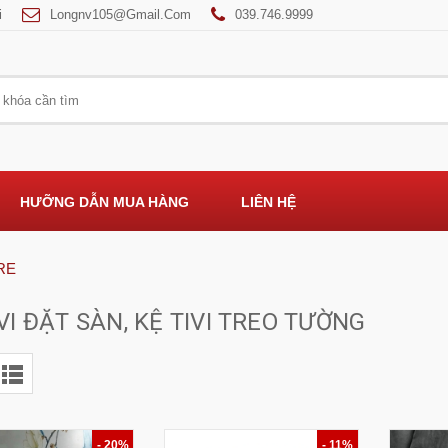
i
Longnv105@gmail.com
039.746.9999
HƯỠNG DẪN MUA HÀNG
LIÊN HỆ
RE
VI ĐẶT SÀN, KỆ TIVI TREO TƯỜNG
- 20%
- 11%