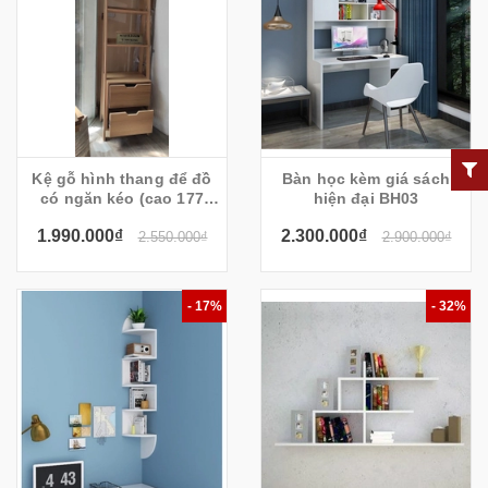
Kệ gỗ hình thang để đồ
Bàn học kèm giá sách
có ngăn kéo (cao 177
hiện đại BH03
rộng 50 sâu 40cm) - Alo20
1.990.000₫
2.300.000₫
2.550.000₫
2.900.000₫
- 17%
- 32%