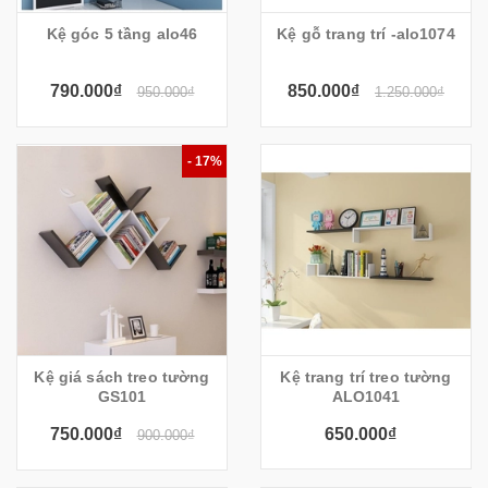
Kệ góc 5 tầng alo46
Kệ gỗ trang trí -alo1074
790.000₫
850.000₫
950.000₫
1.250.000₫
- 17%
Kệ giá sách treo tường
Kệ trang trí treo tường
GS101
ALO1041
750.000₫
650.000₫
900.000₫