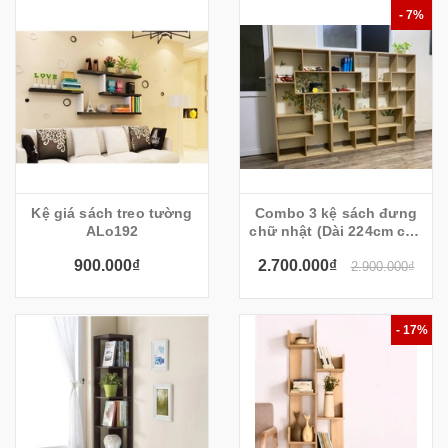
- 7%
Kệ giá sách treo tường
Combo 3 kệ sách đưng
ALo192
chữ nhật (Dài 224cm cao
150cm sâu 20cm)
900.000₫
2.700.000₫
2.900.000₫
- 17%