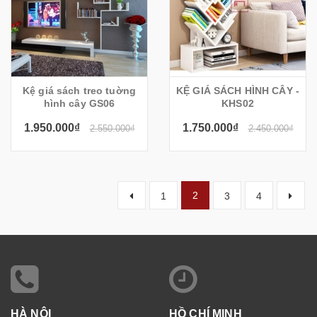
Kệ giá sách treo tuờng
KỆ GIÁ SÁCH HÌNH CÂY -
hình cây GS06
KHS02
1.950.000₫
1.750.000₫
2.550.000₫
2.450.000₫
2
1
3
4
HÀ NỘI
HỒ CHÍ MINH