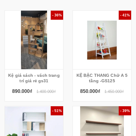
- 36%
- 41%
Kệ giá sách - vách trang
KỆ BẬC THANG Chữ A 5
trí giá rẻ gs31
tầng -GS125
890.000₫
850.000₫
1.400.000₫
1.450.000₫
- 51%
- 39%