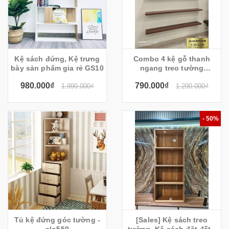
Kệ sách đứng, Kệ trưng
Combo 4 kệ gỗ thanh
bày sản phẩm gia rẻ GS10
ngang treo tường
-100x20cm( màu sồi)
980.000₫
790.000₫
1.990.000₫
1.290.000₫
- 50%
Tủ kệ đứng góc tường -
[Sales] Kệ sách treo