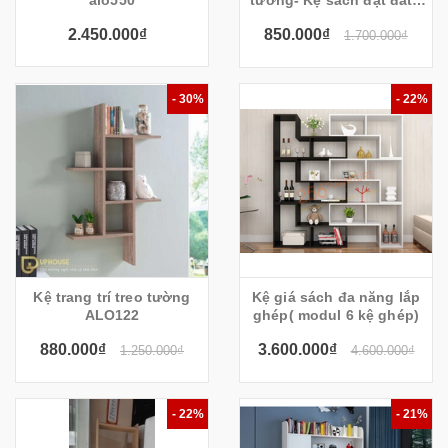
alo550
tường- Kệ sách đặt đất -
Ks 21
2.450.000₫
850.000₫
1.700.000₫
- 30%
- 22%
Kệ trang trí treo tường
Kệ giá sách đa năng lắp
ALO122
ghép( modul 6 kệ ghép)
880.000₫
3.600.000₫
1.250.000₫
4.600.000₫
- 22%
- 21%