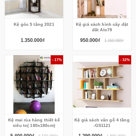
Kệ góc 5 tầng 2021
Kệ giá sách hình cây đặt
đất Alo79
1.350.000₫
950.000₫
1.150.000₫
- 17%
- 32%
Kệ mai rùa hàng thiết kế
Kệ giá sách vân gỗ 4 tầng
siêu to( 180x180cm)
-GS1121
5.400.000₫
1.290.000₫