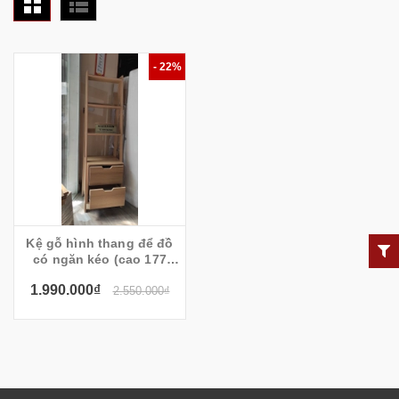
- 22%
Kệ gỗ hình thang để đồ
có ngăn kéo (cao 177
rộng 50 sâu 40cm) - Alo20
1.990.000₫
2.550.000₫