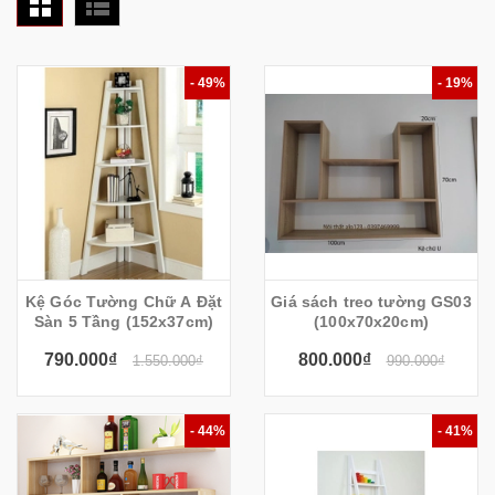
- 49%
- 19%
Kệ Góc Tường Chữ A Đặt
Giá sách treo tường GS03
Sàn 5 Tầng (152x37cm)
(100x70x20cm)
790.000₫
800.000₫
1.550.000₫
990.000₫
- 44%
- 41%