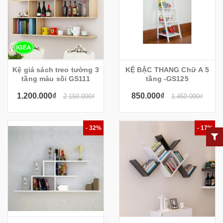
Kệ giá sách treo tường 3
KỆ BẬC THANG Chữ A 5
tầng màu sồi GS111
tầng -GS125
1.200.000₫
850.000₫
2.150.000₫
1.450.000₫
- 32%
- 17%