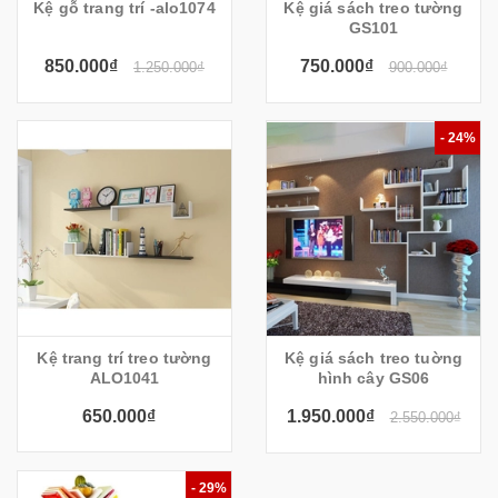
Kệ gỗ trang trí -alo1074
Kệ giá sách treo tường
GS101
850.000₫
750.000₫
1.250.000₫
900.000₫
- 24%
Kệ trang trí treo tường
Kệ giá sách treo tuờng
ALO1041
hình cây GS06
650.000₫
1.950.000₫
2.550.000₫
- 29%