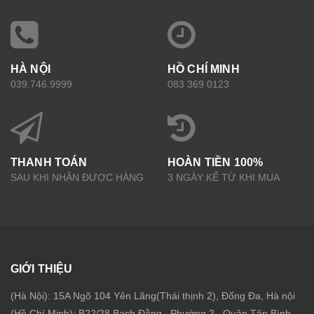
HÀ NỘI
HỒ CHÍ MINH
039.746.9999
083 369 0123
THANH TOÁN
HOÀN TIỀN 100%
SAU KHI NHẬN ĐƯỢC HÀNG
3 NGÀY KỂ TỪ KHI MUA
GIỚI THIỆU
(Hà Nội): 15A Ngõ 104 Yên Lãng(Thái thịnh 2), Đống Đa, Hà nội
(Hồ Chí Minh): B22/28 Bạch Đằng , Phường 2 , Quận Tân Bình ,