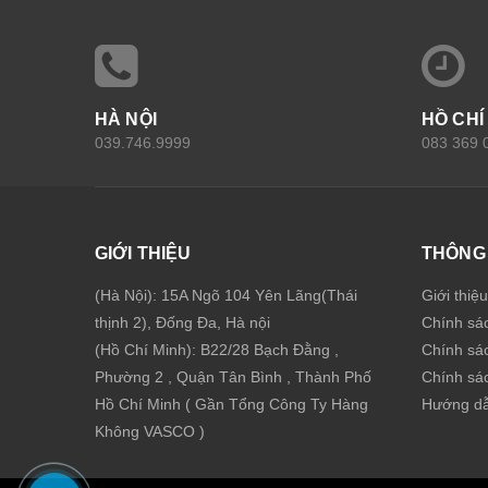
HÀ NỘI
HỒ CHÍ
039.746.9999
083 369 
GIỚI THIỆU
THÔNG 
(Hà Nội): 15A Ngõ 104 Yên Lãng(Thái
Giới thiệ
thịnh 2), Đống Đa, Hà nội
Chính sá
(Hồ Chí Minh): B22/28 Bạch Đằng ,
Chính sá
Phường 2 , Quận Tân Bình , Thành Phố
Chính sác
Hồ Chí Minh ( Gần Tổng Công Ty Hàng
Hướng dẫ
Không VASCO )