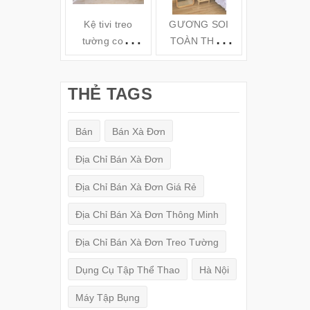
Kệ tivi treo
GƯƠNG SOI
Kệ gỗ tivi t
tường cong
TOÀN THÂN
tường TV6
hiện đại( 160-
ĐỨNG KHUNG
180-200cm) -
GỖ
THẺ TAGS
TV78
(150x50cm)
Bán
Bán Xà Đơn
Địa Chỉ Bán Xà Đơn
Địa Chỉ Bán Xà Đơn Giá Rẻ
Địa Chỉ Bán Xà Đơn Thông Minh
Địa Chỉ Bán Xà Đơn Treo Tường
Dụng Cụ Tập Thể Thao
Hà Nội
Máy Tập Bụng