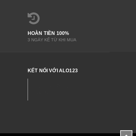
HOÀN TIỀN 100%
3 NGÀY KỂ TỪ KHI MUA
KẾT NỐI VỚI ALO123
Nội thất - Thiết bị Sức Khỏe
ALO123