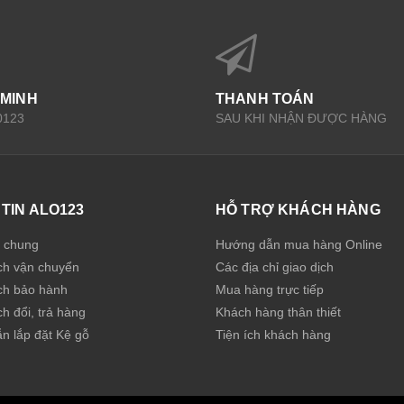
 MINH
THANH TOÁN
0123
SAU KHI NHẬN ĐƯỢC HÀNG
TIN ALO123
HỖ TRỢ KHÁCH HÀNG
u chung
Hướng dẫn mua hàng Online
ch vận chuyển
Các địa chỉ giao dịch
ch bảo hành
Mua hàng trực tiếp
h đổi, trả hàng
Khách hàng thân thiết
n lắp đặt Kệ gỗ
Tiện ích khách hàng