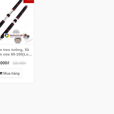
n treo tường, Xà
n cửa 60-100(Loại
tay mút dài)
.000₫
325.000₫
Mua hàng