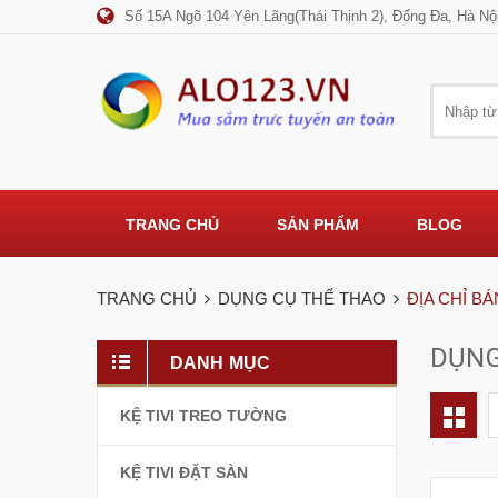
Số 15A Ngõ 104 Yên Lãng(Thái Thịnh 2), Đống Đa, Hà Nộ
TRANG CHỦ
SẢN PHẨM
BLOG
TRANG CHỦ
DỤNG CỤ THỂ THAO
ĐỊA CHỈ B
DỤNG
DANH MỤC
KỆ TIVI TREO TƯỜNG
KỆ TIVI ĐẶT SÀN