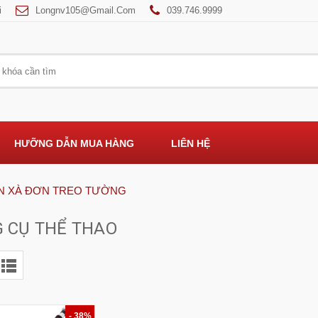
i
Longnv105@gmail.com
039.746.9999
HƯỠNG DẪN MUA HÀNG
LIÊN HỆ
ÁN XÀ ĐƠN TREO TƯỜNG
 CỤ THỂ THAO
- 38%