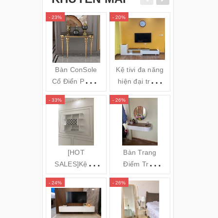
- 23%
- 20%
- 34%
Bàn ConSole
Kệ tivi đa năng
Gối massa
Cổ Điển Phong
hiện đại trắng
hồng ngoai
cách Châu Âu -
đen TVL05
Bi OZUNO
- 33%
- 26%
- 31%
Cs24
JAPAN)
(120x35x80cm)
[HOT
Bàn Trang
GƯƠNG S
SALES]Kệ để
Điểm Treo
TOÀN TH
rượu 3 tầng
Tường Bo Góc
ĐỨNG KH
- 24%
- 26%
- 16%
(140x100x20c
Cong
NHÔM MÁ
m) KR20
CONG