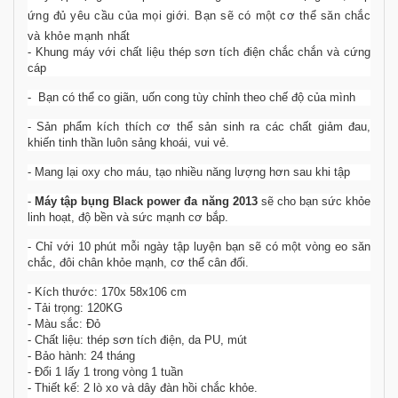
ứng đủ yêu cầu của mọi giới. Bạn sẽ có một cơ thể săn chắc
và khỏe mạnh nhất
-
Khung máy với chất liệu thép sơn tích điện chắc chắn và cứng
cáp
- Bạn có thể c
o giãn, uốn cong tùy chỉnh theo chế độ của mình
- Sản phẩm
kích thích cơ thể sản sinh ra các chất giảm đau,
khiến tinh thần luôn sảng khoái, vui vẻ.
- M
ang lại oxy cho máu, tạo nhiều năng lượng hơn sau khi tập
-
Máy tập bụng Black power đa năng 2013
sẽ cho bạn sức khỏe
linh hoạt, độ bền và sức mạnh cơ bắp.
-
Chỉ với 10 phút mỗi ngày tập luyện bạn sẽ có một
vòng eo săn
chắc, đôi chân khỏe mạnh, cơ thể cân đối.
- Kích thước: 170x 58x106 cm
- Tải trọng: 120KG
- Màu sắc: Đỏ
- Chất liệu: thép sơn tích điện, da PU, mút
- Bảo hành: 24 tháng
- Đổi 1 lấy 1 trong vòng 1 tuần
- Thiết kế: 2 lò xo và dây đàn hồi chắc khỏe.