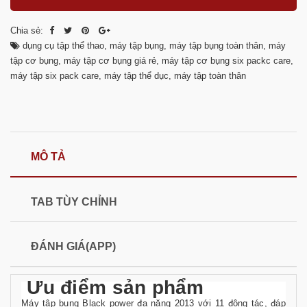
Chia sẻ:
dụng cụ tập thể thao
,
máy tập bụng
,
máy tập bụng toàn thân
,
máy
tập cơ bụng
,
máy tập cơ bụng giá rẻ
,
máy tập cơ bụng six packc care
,
máy tập six pack care
,
máy tập thể dục
,
máy tập toàn thân
MÔ TẢ
TAB TÙY CHỈNH
ĐÁNH GIÁ(APP)
Ưu điểm sản phẩm
Máy tập bụng Black power đa năng 2013
với 11 động tác, đáp