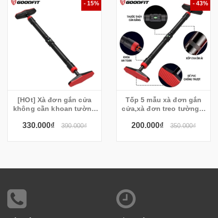
- 15%
- 43%
[HOt] Xà đơn gắn cửa
Tốp 5 mẫu xà đơn gắn
không cần khoan tường
cửa,xà đơn treo tường k
mẫu mới (90-130cm)
cần khoan tốt nhất
330.000₫
200.000₫
390.000₫
350.000₫