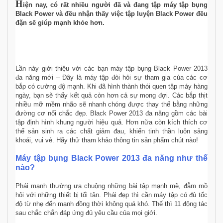
H
iện nay, có rất nhiều người đã và đang tập máy tập bụng
Black Power và đều nhận thấy việc tập luyện Black Power đều
đặn sẽ giúp mạnh khỏe hơn.
Lần này giới thiệu với các bạn máy tập bụng Black Power 2013
đa năng mới – Đây là máy tập đòi hỏi sự tham gia của các cơ
bắp có cường độ mạnh. Khi đã hình thành thói quen tập máy hàng
ngày, bạn sẽ thấy kết quả còn hơn cả sự mong đợi. Các bắp thịt
nhiều mỡ mềm nhão sẽ nhanh chóng được thay thế bằng những
đường cơ nổi chắc đẹp. Black Power 2013 đa năng gồm các bài
tập định hình khung người hiệu quả. Hơn nữa còn kích thích cơ
thể sản sinh ra các chất giảm đau, khiến tinh thần luôn sảng
khoái, vui vẻ. Hãy thử tham khảo thông tin sản phẩm chút nào!
Máy tập bụng Black Power 2013 đa năng
như thế
nào?
Phái mạnh thường ưa chuộng những bài tập mạnh mẽ, đẫm mồ
hôi với những thiết bị tối tân. Phái đẹp thì cần máy tập có đủ tốc
độ từ nhẹ đến mạnh đồng thời không quá khó. Thế thì 11 động tác
sau chắc chắn đáp ứng đủ yêu cầu của mọi giới.