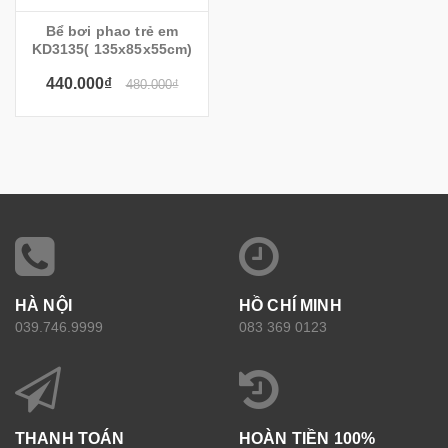
Bể bơi phao trẻ em
KD3135( 135x85x55cm)
440.000₫
480.000₫
HÀ NỘI
HỒ CHÍ MINH
039.746.9999
083 369 0123
THANH TOÁN
HOÀN TIỀN 100%