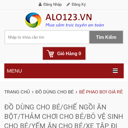
Đăng Nhập
Đăng Ký
Tìm Kiếm
Giỏ Hàng
0
MENU
.
TRANG CHỦ
ĐỒ DÙNG CHO BÉ
BỂ PHAO BƠI GIÁ RẺ
ĐỒ DÙNG CHO BÉ/GHẾ NGỒI ĂN
BỘT/THẢM CHƠI CHO BÉ/BÔ VỆ SINH
CHO BÉ/YẾM ĂN CHO BÉ/XE TẬP ĐI