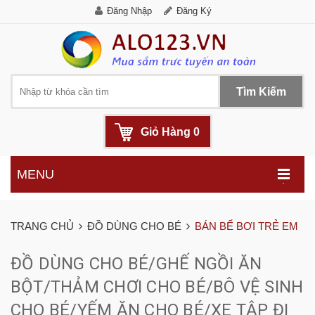
Đăng Nhập
Đăng Ký
Tìm Kiếm
Giỏ Hàng
0
MENU
.
TRANG CHỦ
ĐỒ DÙNG CHO BÉ
BÁN BỂ BƠI TRẺ EM
ĐỒ DÙNG CHO BÉ/GHẾ NGỒI ĂN
BỘT/THẢM CHƠI CHO BÉ/BÔ VỆ SINH
CHO BÉ/YẾM ĂN CHO BÉ/XE TẬP ĐI