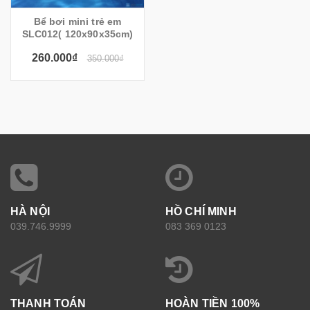
Bể bơi mini trẻ em
SLC012( 120x90x35cm)
260.000₫
350.000₫
HÀ NỘI
HỒ CHÍ MINH
039.746.9999
083 369 0123
THANH TOÁN
HOÀN TIỀN 100%