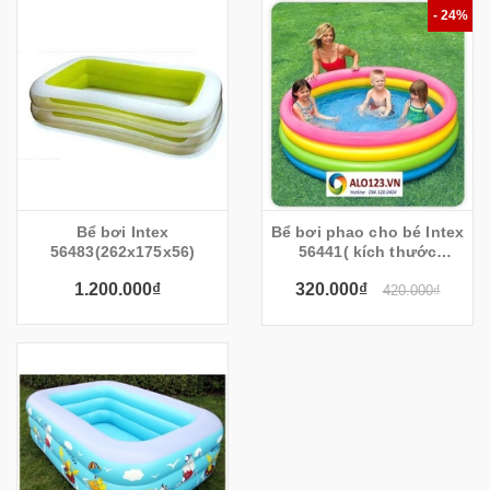
- 24%
Bể bơi Intex
Bể bơi phao cho bé Intex
56483(262x175x56)
56441( kích thước
168x46cm)
1.200.000₫
320.000₫
420.000₫