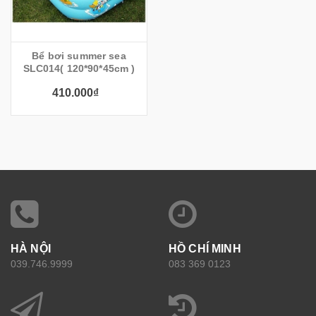
Bể bơi summer sea
SLC014( 120*90*45cm )
410.000₫
HÀ NỘI
HỒ CHÍ MINH
039.746.9999
083 369 0123