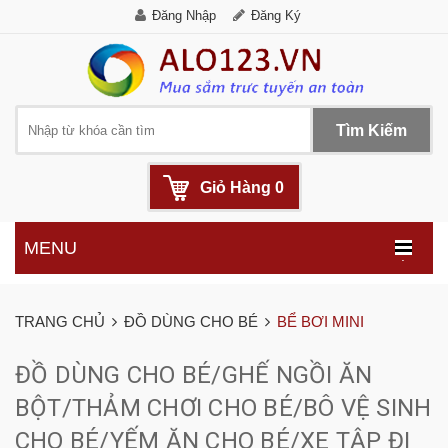
Đăng Nhập
Đăng Ký
Tìm Kiếm
Giỏ Hàng
0
MENU
.
TRANG CHỦ
ĐỒ DÙNG CHO BÉ
BỂ BƠI MINI
ĐỒ DÙNG CHO BÉ/GHẾ NGỒI ĂN
BỘT/THẢM CHƠI CHO BÉ/BÔ VỆ SINH
CHO BÉ/YẾM ĂN CHO BÉ/XE TẬP ĐI