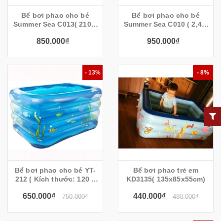
Bể bơi phao cho bé
Bể bơi phao cho bé
Summer Sea C013( 210 x
Summer Sea C010 ( 2,4 x
140 x 63 cm)
1,4 x 0,63 )
850.000₫
950.000₫
- 13%
- 8%
Bể bơi phao cho bé YT-
Bể bơi phao trẻ em
212 ( Kích thước: 120 x
KD3135( 135x85x55cm)
105 x 75 cm)
650.000₫
440.000₫
750.000₫
480.000₫