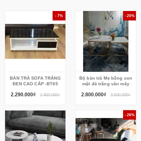
- 7%
- 20%
BÀN TRÀ SOFA TRẮNG
Bộ bàn trà Mẹ bồng con
ĐEN CAO CẤP -BT65
mặt đá trắng vân mây
2.290.000₫
2.800.000₫
2.450.000₫
3.500.000₫
- 26%