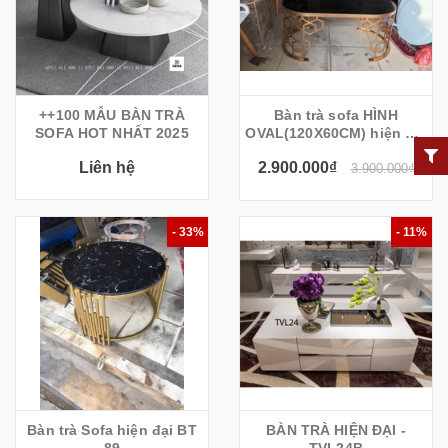
++100 MẪU BÀN TRÀ
Bàn trà sofa HÌNH
SOFA HOT NHẤT 2025
OVAL(120X60CM) hiện đại
BT90
Liên hệ
2.900.000₫
3.900.000₫
- 33%
- 11%
Bàn trà Sofa hiện đại BT
BÀN TRÀ HIỆN ĐẠI -