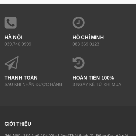
HÀ NỘI
HỒ CHÍ MINH
039.746.9999
083 369 0123
THANH TOÁN
HOÀN TIỀN 100%
SAU KHI NHẬN ĐƯỢC HÀNG
3 NGÀY KỂ TỪ KHI MUA
GIỚI THIỆU
(Hà Nội): 15A Ngõ 104 Yên Lãng(Thái thịnh 2), Đống Đa, Hà nội