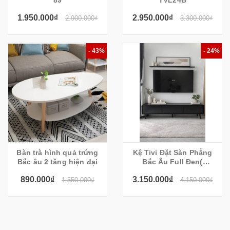
89
TVL24B
1.950.000₫
2.950.000₫
2.900.000₫
3.300.000₫
- 43%
- 24%
Bàn trà hình quả trứng
Kệ Tivi Đặt Sàn Phẳng
Bắc âu 2 tầng hiện đại
Bắc Âu Full Đen(
200x35x55cm)
890.000₫
3.150.000₫
1.550.000₫
4.150.000₫