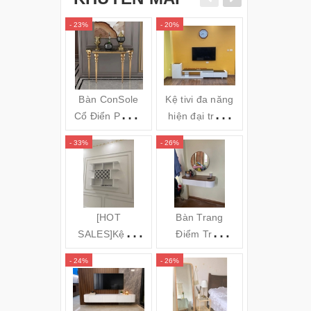
- 23%
- 20%
- 34%
Bàn ConSole
Kệ tivi đa năng
Gối massa
Cổ Điển Phong
hiện đại trắng
hồng ngoai
cách Châu Âu -
đen TVL05
Bi OZUNO
- 33%
- 26%
- 31%
Cs24
JAPAN)
(120x35x80cm)
[HOT
Bàn Trang
GƯƠNG S
SALES]Kệ để
Điểm Treo
TOÀN TH
rượu 3 tầng
Tường Bo Góc
ĐỨNG KH
- 24%
- 26%
- 16%
(140x100x20c
Cong
NHÔM MÁ
m) KR20
CONG