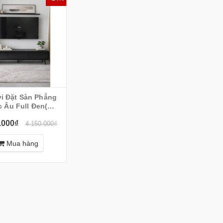
 Đặt Sàn Phẳng
 Âu Full Đen(
00x35x55cm)
.000₫
4.150.000₫
Mua hàng