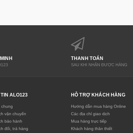
 MINH
THANH TOÁN
0123
SAU KHI NHẬN ĐƯỢC HÀNG
TIN ALO123
HỖ TRỢ KHÁCH HÀNG
u chung
Hướng dẫn mua hàng Online
ch vận chuyển
Các địa chỉ giao dịch
ch bảo hành
Mua hàng trực tiếp
h đổi, trả hàng
Khách hàng thân thiết