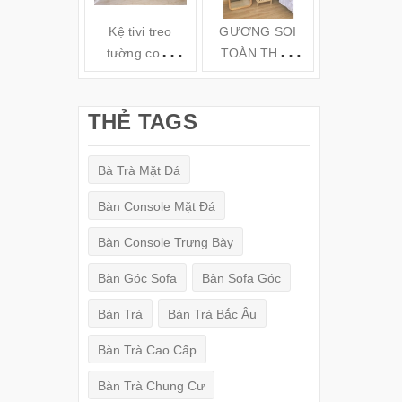
Kệ tivi treo
GƯƠNG SOI
Kệ gỗ tivi t
tường cong
TOÀN THÂN
tường TV6
hiện đại( 160-
ĐỨNG KHUNG
180-200cm) -
GỖ
THẺ TAGS
TV78
(150x50cm)
Bà Trà Mặt Đá
Bàn Console Mặt Đá
Bàn Console Trưng Bày
Bàn Góc Sofa
Bàn Sofa Góc
Bàn Trà
Bàn Trà Bắc Âu
Bàn Trà Cao Cấp
Bàn Trà Chung Cư