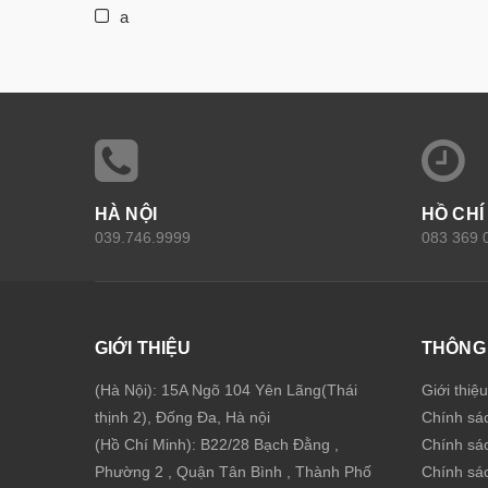
a
HÀ NỘI
HỒ CHÍ
039.746.9999
083 369 
GIỚI THIỆU
THÔNG 
(Hà Nội): 15A Ngõ 104 Yên Lãng(Thái
Giới thiệ
thịnh 2), Đống Đa, Hà nội
Chính sá
(Hồ Chí Minh): B22/28 Bạch Đằng ,
Chính sá
Phường 2 , Quận Tân Bình , Thành Phố
Chính sác