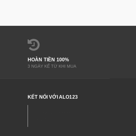
HOÀN TIỀN 100%
3 NGÀY KỂ TỪ KHI MUA
KẾT NỐI VỚI ALO123
Nội thất - Thiết bị Sức Khỏe
ALO123