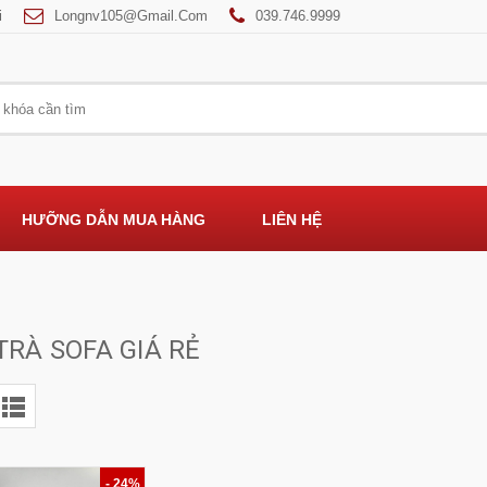
i
Longnv105@gmail.com
039.746.9999
HƯỠNG DẪN MUA HÀNG
LIÊN HỆ
U
TRÀ SOFA GIÁ RẺ
- 24%