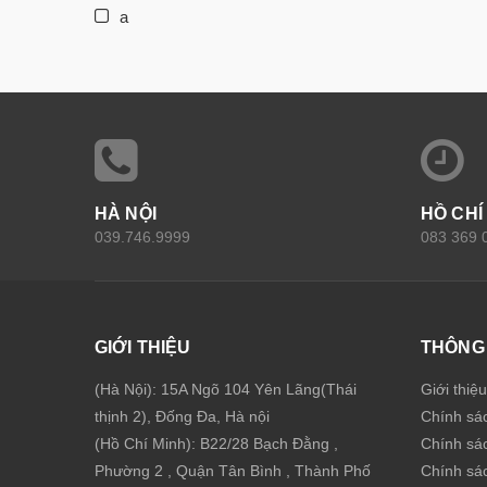
a
HÀ NỘI
HỒ CHÍ
039.746.9999
083 369 
GIỚI THIỆU
THÔNG 
(Hà Nội): 15A Ngõ 104 Yên Lãng(Thái
Giới thiệ
thịnh 2), Đống Đa, Hà nội
Chính sá
(Hồ Chí Minh): B22/28 Bạch Đằng ,
Chính sá
Phường 2 , Quận Tân Bình , Thành Phố
Chính sác