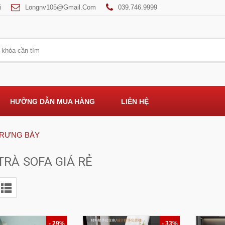
i
Longnv105@gmail.com
039.746.9999
HƯỠNG DẪN MUA HÀNG
LIÊN HỆ
TRƯNG BÀY
TRÀ SOFA GIÁ RẺ
- 29%
- 33%