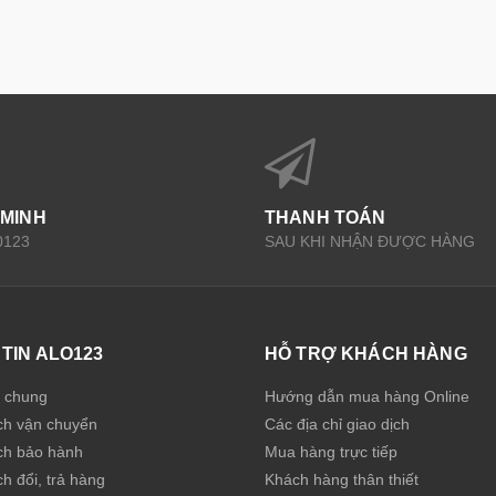
 MINH
THANH TOÁN
0123
SAU KHI NHẬN ĐƯỢC HÀNG
TIN ALO123
HỖ TRỢ KHÁCH HÀNG
u chung
Hướng dẫn mua hàng Online
ch vận chuyển
Các địa chỉ giao dịch
ch bảo hành
Mua hàng trực tiếp
h đổi, trả hàng
Khách hàng thân thiết