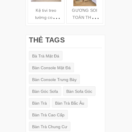
Kệ tivi treo
GƯƠNG SOI
Kệ gỗ tivi t
tường cong
TOÀN THÂN
tường TV6
hiện đại( 160-
ĐỨNG KHUNG
180-200cm) -
GỖ
THẺ TAGS
TV78
(150x50cm)
Bà Trà Mặt Đá
Bàn Console Mặt Đá
Bàn Console Trưng Bày
Bàn Góc Sofa
Bàn Sofa Góc
Bàn Trà
Bàn Trà Bắc Âu
Bàn Trà Cao Cấp
Bàn Trà Chung Cư