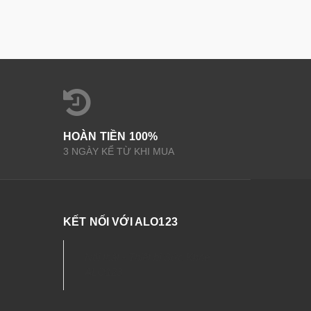
HOÀN TIỀN 100%
3 NGÀY KỂ TỪ KHI MUA
KẾT NỐI VỚI ALO123
Nội thất - Thiết bị Sức Khỏe
ALO123