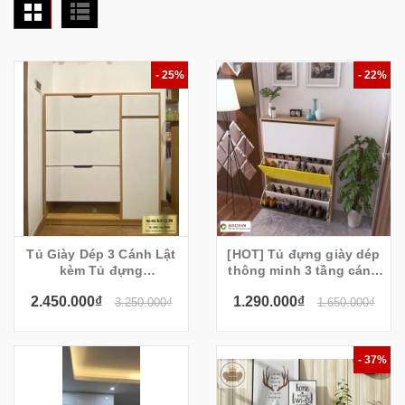
- 25%
- 22%
Tủ Giày Dép 3 Cánh Lật
[HOT] Tủ đựng giày dép
kèm Tủ đựng
thông minh 3 tầng cánh
Đồ(120x130x30cm) -
lật hiện đại
2.450.000₫
1.290.000₫
TGT02
3.250.000₫
1.650.000₫
- 37%