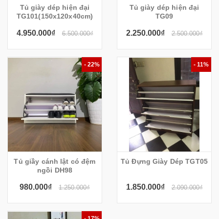
Tủ giày dép hiện đại
Tủ giày dép hiện đại
TG101(150x120x40cm)
TG09
4.950.000₫
2.250.000₫
6.500.000₫
2.500.000₫
- 22%
- 11%
Tủ giầy cánh lật có đệm
Tủ Đựng Giày Dép TGT05
ngồi DH98
980.000₫
1.850.000₫
1.250.000₫
2.090.000₫
- 17%