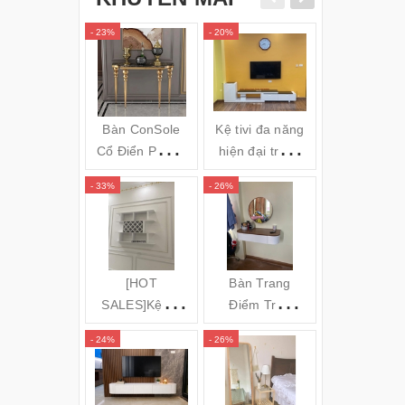
- 23%
- 20%
- 34%
Bàn ConSole
Kệ tivi đa năng
Gối massa
Cổ Điển Phong
hiện đại trắng
hồng ngoai
cách Châu Âu -
đen TVL05
Bi OZUNO
- 33%
- 26%
- 31%
Cs24
JAPAN)
(120x35x80cm)
[HOT
Bàn Trang
GƯƠNG S
SALES]Kệ để
Điểm Treo
TOÀN TH
rượu 3 tầng
Tường Bo Góc
ĐỨNG KH
- 24%
- 26%
- 16%
(140x100x20c
Cong
NHÔM MÁ
m) KR20
CONG