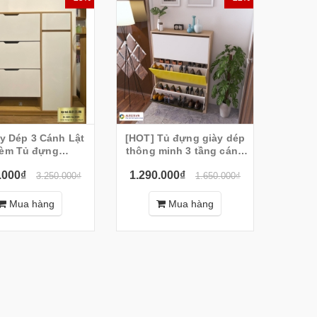
y Dép 3 Cánh Lật
[HOT] Tủ đựng giày dép
èm Tủ đựng
thông minh 3 tầng cánh
20x130x30cm) -
lật hiện đại
.000₫
1.290.000₫
TGT02
3.250.000₫
1.650.000₫
Mua hàng
Mua hàng