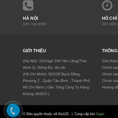
HÀ NỘI
HỒ CHÍ
039.746.9999
083 369 
GIỚI THIỆU
THÔNG 
(Hà Nội): 15A Ngõ 104 Yên Lãng(Thái
Giới thiệ
thịnh 2), Đống Đa, Hà nội
Chính sá
(Hồ Chí Minh): B22/28 Bạch Đằng ,
Chính sá
Phường 2 , Quận Tân Bình , Thành Phố
Chính sác
Hồ Chí Minh ( Gần Tổng Công Ty Hàng
Hướng dẫ
Không VASCO )
© Bản quyền thuộc về Alo123
|
Cung cấp bởi
Sapo