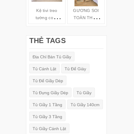
Kệ tivi treo
GƯƠNG SOI
Kệ gỗ tivi t
tường cong
TOÀN THÂN
tường TV6
hiện đại( 160-
ĐỨNG KHUNG
180-200cm) -
GỖ
THẺ TAGS
TV78
(150x50cm)
Địa Chỉ Bán Tủ Giầy
Tủ Cánh Lật
Tủ Để Giày
Tủ Để Giầy Dép
Tủ Đựng Giầy Dép
Tủ Giầy
Tủ Giầy 1 Tầng
Tủ Giầy 140cm
Tủ Giầy 3 Tầng
Tủ Giầy Cánh Lật