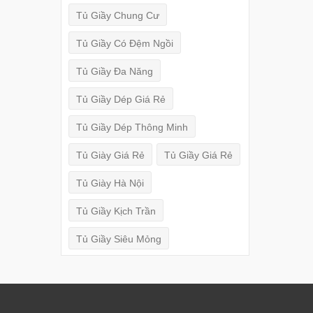
Tủ Giầy Chung Cư
Tủ Giầy Có Đệm Ngồi
Tủ Giầy Đa Năng
Tủ Giầy Dép Giá Rẻ
Tủ Giầy Dép Thông Minh
Tủ Giày Giá Rẻ
Tủ Giầy Giá Rẻ
Tủ Giày Hà Nội
Tủ Giầy Kịch Trần
Tủ Giầy Siêu Mỏng