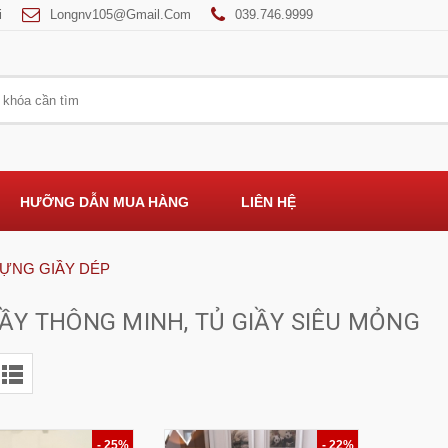
i
Longnv105@gmail.com
039.746.9999
HƯỠNG DẪN MUA HÀNG
LIÊN HỆ
ĐỰNG GIẦY DÉP
IẦY THÔNG MINH, TỦ GIẦY SIÊU MỎNG
- 25%
- 22%