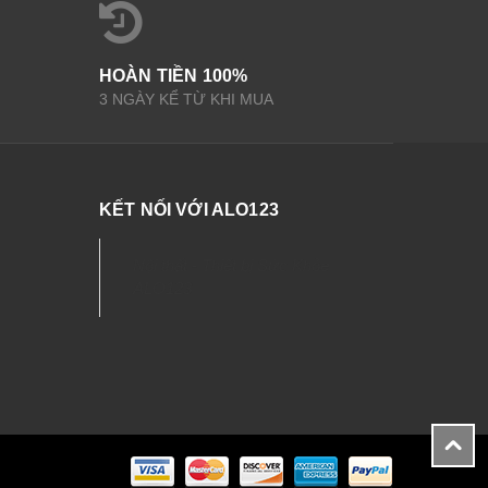
HOÀN TIỀN 100%
3 NGÀY KỂ TỪ KHI MUA
KẾT NỐI VỚI ALO123
Nội thất - Thiết bị Sức Khỏe
ALO123