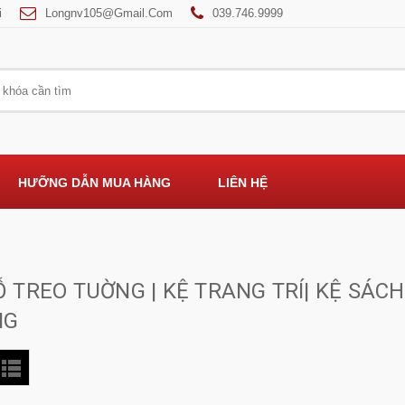
i
Longnv105@gmail.com
039.746.9999
HƯỠNG DẪN MUA HÀNG
LIÊN HỆ
Ỗ TREO TUỜNG | KỆ TRANG TRÍ| KỆ SÁC
NG