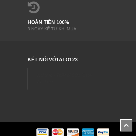
HOÀN TIỀN 100%
3 NGÀY KỂ TỪ KHI MUA
KẾT NỐI VỚI ALO123
Nội thất - Thiết bị Sức Khỏe
ALO123