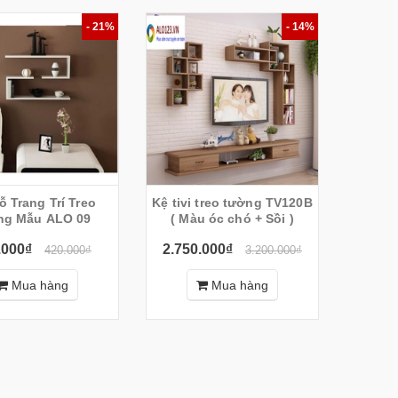
- 21%
- 14%
ỗ Trang Trí Treo
Kệ tivi treo tường TV120B
ng Mẫu ALO 09
( Màu óc chó + Sồi )
.000₫
2.750.000₫
420.000₫
3.200.000₫
Mua hàng
Mua hàng