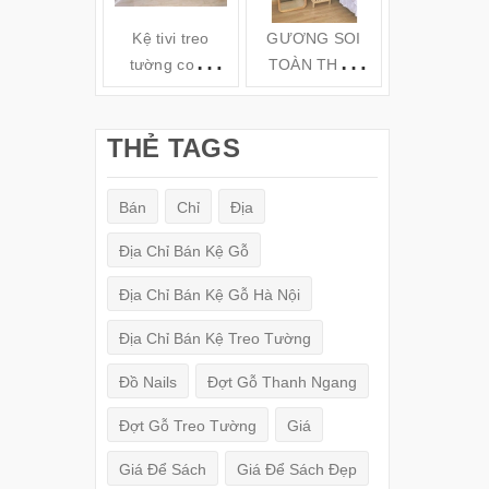
Kệ tivi treo
GƯƠNG SOI
Kệ gỗ tivi t
tường cong
TOÀN THÂN
tường TV6
hiện đại( 160-
ĐỨNG KHUNG
180-200cm) -
GỖ
THẺ TAGS
TV78
(150x50cm)
Bán
Chỉ
Địa
Địa Chỉ Bán Kệ Gỗ
Địa Chỉ Bán Kệ Gỗ Hà Nội
Địa Chỉ Bán Kệ Treo Tường
Đồ Nails
Đợt Gỗ Thanh Ngang
Đợt Gỗ Treo Tường
Giá
Giá Để Sách
Giá Để Sách Đẹp