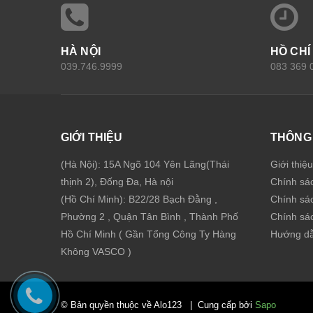
HÀ NỘI
HỒ CHÍ
039.746.9999
083 369 
GIỚI THIỆU
THÔNG 
(Hà Nội): 15A Ngõ 104 Yên Lãng(Thái
Giới thiệ
thịnh 2), Đống Đa, Hà nội
Chính sá
(Hồ Chí Minh): B22/28 Bạch Đằng ,
Chính sá
Phường 2 , Quận Tân Bình , Thành Phố
Chính sác
Hồ Chí Minh ( Gần Tổng Công Ty Hàng
Hướng dẫ
Không VASCO )
© Bản quyền thuộc về Alo123
|
Cung cấp bởi
Sapo