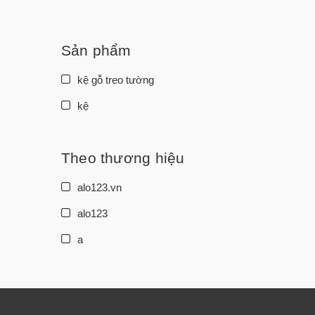
3.000.000đ - 5.000.000đ
5.000.000đ - 10.000.000đ
Sản phẩm
Giá trên 10.000.000đ
kệ gỗ treo tường
kệ
Theo thương hiệu
alo123.vn
alo123
a