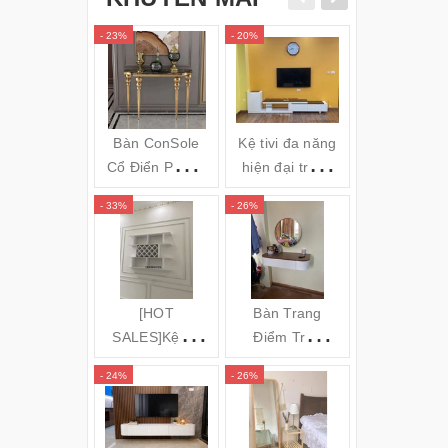
- 23%
- 20%
- 34%
Bàn ConSole
Kệ tivi đa năng
Gối massa
Cổ Điển Phong
hiện đại trắng
hồng ngoai
cách Châu Âu -
đen TVL05
Bi OZUNO
- 33%
- 26%
- 31%
Cs24
JAPAN)
(120x35x80cm)
[HOT
Bàn Trang
GƯƠNG S
SALES]Kệ để
Điểm Treo
TOÀN TH
rượu 3 tầng
Tường Bo Góc
ĐỨNG KH
- 24%
- 26%
- 16%
(140x100x20c
Cong
NHÔM MÁ
m) KR20
CONG