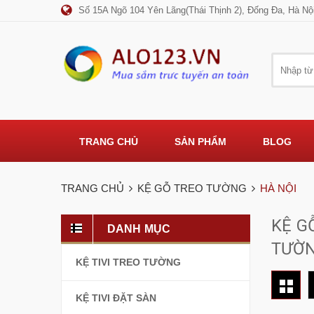
Số 15A Ngõ 104 Yên Lãng(Thái Thịnh 2), Đống Đa, Hà Nộ
TRANG CHỦ
SẢN PHẨM
BLOG
TRANG CHỦ
KỆ GỖ TREO TƯỜNG
HÀ NỘI
KỆ G
DANH MỤC
TƯỜ
KỆ TIVI TREO TƯỜNG
KỆ TIVI ĐẶT SÀN