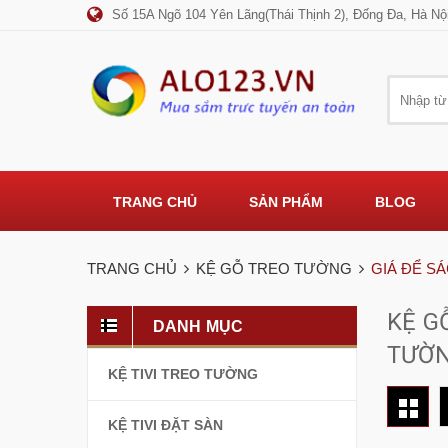
Số 15A Ngõ 104 Yên Lãng(Thái Thịnh 2), Đống Đa, Hà Nộ
TRANG CHỦ
SẢN PHẨM
BLOG
TRANG CHỦ
KỆ GỖ TREO TƯỜNG
GIÁ ĐỂ S
KỆ G
DANH MỤC
TƯỜ
KỆ TIVI TREO TƯỜNG
KỆ TIVI ĐẶT SÀN