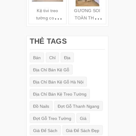
Kệ tivi treo
GƯƠNG SOI
Kệ gỗ tivi t
tường cong
TOÀN THÂN
tường TV6
hiện đại( 160-
ĐỨNG KHUNG
180-200cm) -
GỖ
THẺ TAGS
TV78
(150x50cm)
Bán
Chỉ
Địa
Địa Chỉ Bán Kệ Gỗ
Địa Chỉ Bán Kệ Gỗ Hà Nội
Địa Chỉ Bán Kệ Treo Tường
Đồ Nails
Đợt Gỗ Thanh Ngang
Đợt Gỗ Treo Tường
Giá
Giá Để Sách
Giá Để Sách Đẹp