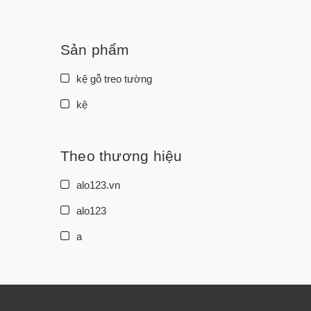
3.000.000đ - 5.000.000đ
5.000.000đ - 10.000.000đ
Sản phẩm
Giá trên 10.000.000đ
kệ gỗ treo tường
kệ
Theo thương hiệu
alo123.vn
alo123
a