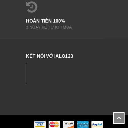
HOÀN TIỀN 100%
3 NGÀY KỂ TỪ KHI MUA
KẾT NỐI VỚI ALO123
Nội thất - Thiết bị Sức Khỏe
ALO123