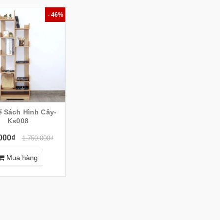
- 46%
ể Sách Hình Cây-
Ks008
000₫
1.750.000₫
Mua hàng