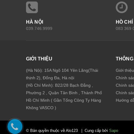
HÀ NỘI
HỒ CHÍ
039.746.9999
083 369 
GIỚI THIỆU
THÔNG 
(Hà Nội): 15A Ngõ 104 Yên Lãng(Thái
Giới thiệ
thịnh 2), Đống Đa, Hà nội
Chính sá
(Hồ Chí Minh): B22/28 Bạch Đằng ,
Chính sá
Phường 2 , Quận Tân Bình , Thành Phố
Chính sác
Hồ Chí Minh ( Gần Tổng Công Ty Hàng
Hướng dẫ
Không VASCO )
© Bản quyền thuộc về Alo123
|
Cung cấp bởi
Sapo