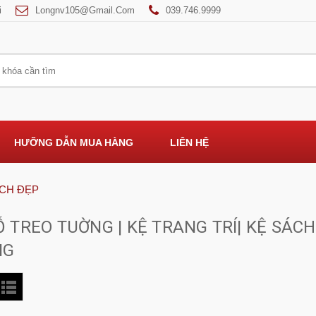
i
Longnv105@gmail.com
039.746.9999
HƯỠNG DẪN MUA HÀNG
LIÊN HỆ
ÁCH ĐẸP
Ỗ TREO TUỜNG | KỆ TRANG TRÍ| KỆ SÁC
NG