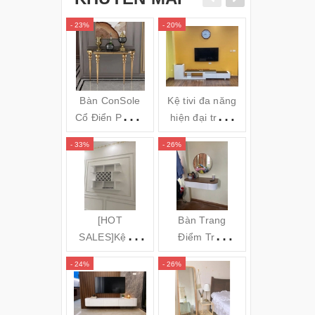
- 23%
- 20%
- 34%
Bàn ConSole
Kệ tivi đa năng
Gối massa
Cổ Điển Phong
hiện đại trắng
hồng ngoai
cách Châu Âu -
đen TVL05
Bi OZUNO
- 33%
- 26%
- 31%
Cs24
JAPAN)
(120x35x80cm)
[HOT
Bàn Trang
GƯƠNG S
SALES]Kệ để
Điểm Treo
TOÀN TH
rượu 3 tầng
Tường Bo Góc
ĐỨNG KH
- 24%
- 26%
- 16%
(140x100x20c
Cong
NHÔM MÁ
m) KR20
CONG