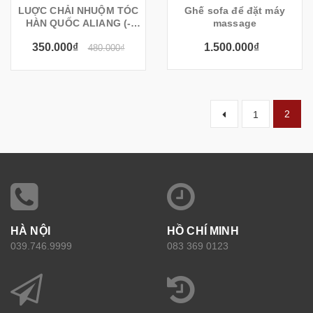
LUỢC CHẢI NHUỘM TÓC
Ghế sofa để đặt máy
HÀN QUỐC ALIANG (-
massage
ĐEN-)
350.000₫
1.500.000₫
480.000₫
2
1
HÀ NỘI
HỒ CHÍ MINH
039.746.9999
083 369 0123