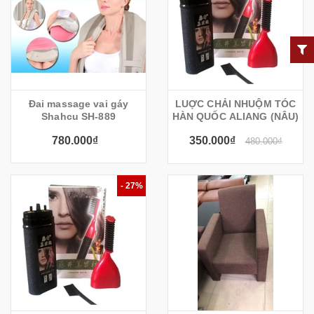
Đai massage vai gáy
LUỢC CHẢI NHUỘM TÓC
Shahcu SH-889
HÀN QUỐC ALIANG (NÂU)
780.000₫
350.000₫
480.000₫
- 27%