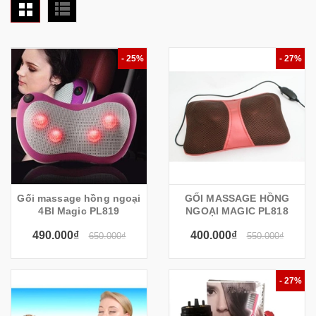
- 25%
- 27%
Gối massage hồng ngoại
GỐI MASSAGE HỒNG
4BI Magic PL819
NGOẠI MAGIC PL818
490.000₫
400.000₫
650.000₫
550.000₫
- 27%