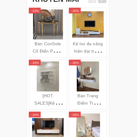
- 23%
- 20%
- 34%
Bàn ConSole
Kệ tivi đa năng
Gối massa
Cổ Điển Phong
hiện đại trắng
hồng ngoai
cách Châu Âu -
đen TVL05
Bi OZUNO
- 33%
- 26%
- 31%
Cs24
JAPAN)
(120x35x80cm)
[HOT
Bàn Trang
GƯƠNG S
SALES]Kệ để
Điểm Treo
TOÀN TH
rượu 3 tầng
Tường Bo Góc
ĐỨNG KH
- 24%
- 26%
- 16%
(140x100x20c
Cong
NHÔM MÁ
m) KR20
CONG