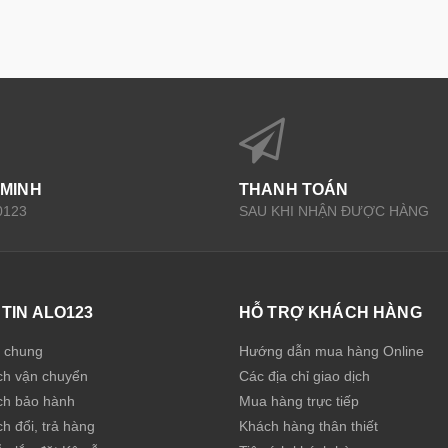
 MINH
THANH TOÁN
0123
SAU KHI NHẬN ĐƯỢC HÀNG
TIN ALO123
HỖ TRỢ KHÁCH HÀNG
u chung
Hướng dẫn mua hàng Online
ch vận chuyển
Các địa chỉ giao dịch
ch bảo hành
Mua hàng trực tiếp
h đổi, trả hàng
Khách hàng thân thiết