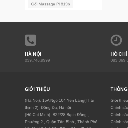
Gối Massage Pl 819b
HÀ NỘI
HỒ CHÍ
039.746.9999
083 369 
GIỚI THIỆU
THÔNG 
(Hà Nội): 15A Ngõ 104 Yên Lãng(Thái
Giới thiệ
thịnh 2), Đống Đa, Hà nội
Chính sá
(Hồ Chí Minh): B22/28 Bạch Đằng ,
Chính sá
Phường 2 , Quận Tân Bình , Thành Phố
Chính sác