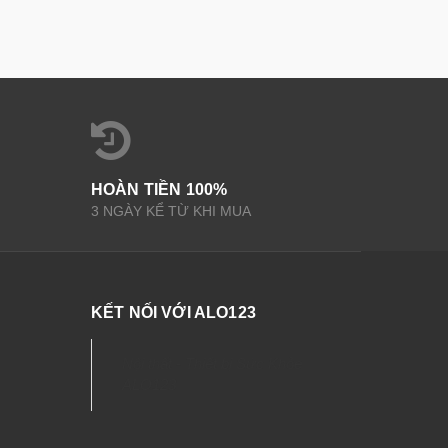
HOÀN TIỀN 100%
3 NGÀY KỂ TỪ KHI MUA
KẾT NỐI VỚI ALO123
Nội thất - Thiết bị Sức Khỏe
ALO123