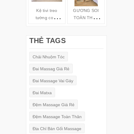
Kệ tivi treo
GƯƠNG SOI
Kệ gỗ tivi t
tường cong
TOÀN THÂN
tường TV6
hiện đại( 160-
ĐỨNG KHUNG
180-200cm) -
GỖ
THẺ TAGS
TV78
(150x50cm)
Chải Nhuộm Tóc
Đai Massag Giá Rẻ
Đai Massage Vai Gáy
Đai Matxa
Đệm Massage Giá Rẻ
Đệm Massage Toàn Thân
Địa Chỉ Bán Gối Massage