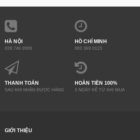
HÀ NỘI
HỒ CHÍ MINH
039.746.9999
083 369 0123
THANH TOÁN
HOÀN TIỀN 100%
SAU KHI NHẬN ĐƯỢC HÀNG
3 NGÀY KỂ TỪ KHI MUA
GIỚI THIỆU