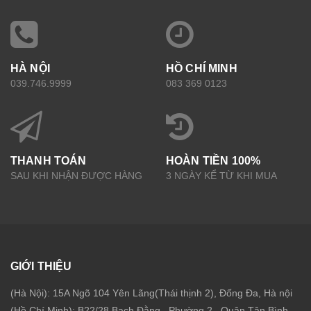
HÀ NỘI
HỒ CHÍ MINH
039.746.9999
083 369 0123
THANH TOÁN
HOÀN TIỀN 100%
SAU KHI NHẬN ĐƯỢC HÀNG
3 NGÀY KỂ TỪ KHI MUA
GIỚI THIỆU
(Hà Nội): 15A Ngõ 104 Yên Lãng(Thái thịnh 2), Đống Đa, Hà nội
(Hồ Chí Minh): B22/28 Bạch Đằng , Phường 2 , Quận Tân Bình ,