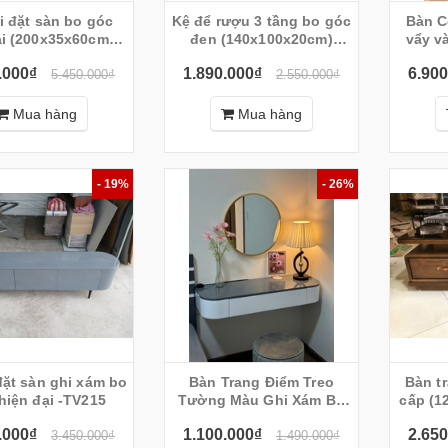
 góc
Kệ để rượu 3 tầng bo góc
Bàn C
reo
Bộ Bàn Ghế
Kệ tivi treo
Kệ tivi đặt sàn
ại (200x35x60cm) -
đen (140x100x20cm)
TV216
KR108
50
Trang Điểm
tường TV1221
TVL04
.000₫
1.890.000₫
6.900
5.450.000₫
2.550.000₫
chân ghế sơn
mạ -G08
Mua hàng
Mua hàng
- 19%
- 26%
Bàn Trang Điểm Treo
Bàn tr
hiện đại -TV215
Tường Màu Ghi Xám Bo
cấp (1
Góc Cong
.000₫
1.100.000₫
2.650
3.450.000₫
1.490.000₫