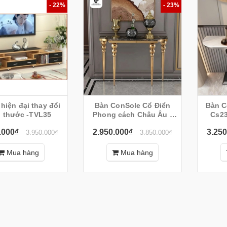
- 22%
- 23%
i hiện đại thay đổi
Bàn ConSole Cổ Điển
Bàn C
kích thước -TVL35
Phong cách Châu Âu -
Cs23
Cs24 (120x35x80cm)
.000₫
2.950.000₫
3.250
3.950.000₫
3.850.000₫
Mua hàng
Mua hàng