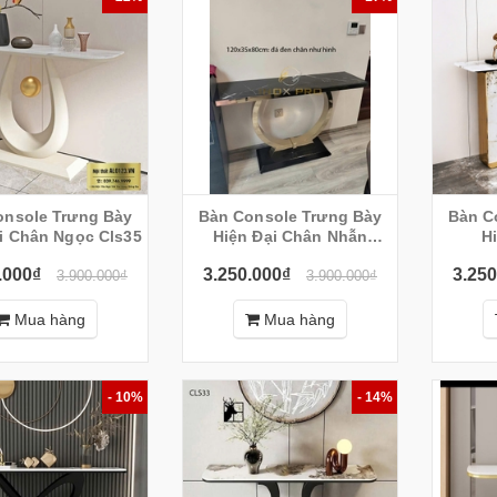
onsole Trưng Bày
Bàn Console Trưng Bày
Bàn C
i Chân Ngọc Cls35
Hiện Đại Chân Nhẫn
H
CS323
.000₫
3.250.000₫
3.250
3.900.000₫
3.900.000₫
Mua hàng
Mua hàng
- 10%
- 14%