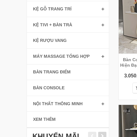
KỆ GỖ TRANG TRÍ
KỆ TIVI + BÀN TRÀ
KỆ RƯỢU VANG
MÁY MASSAGE TỔNG HỢP
Bàn C
Hiện Đạ
BÀN TRANG ĐIỂM
3.050
BÀN CONSOLE
NỘI THẤT THÔNG MINH
XEM THÊM
KHUYẾN MÃI