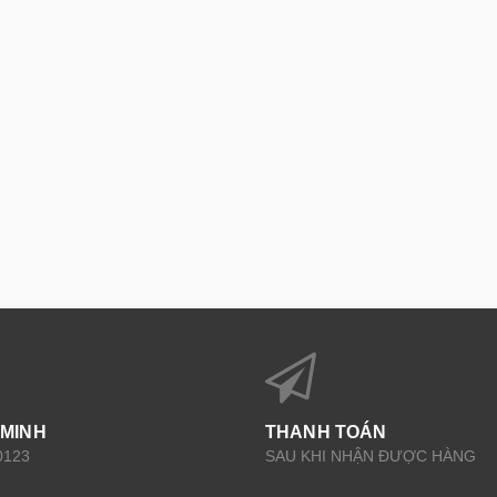
 MINH
THANH TOÁN
0123
SAU KHI NHẬN ĐƯỢC HÀNG