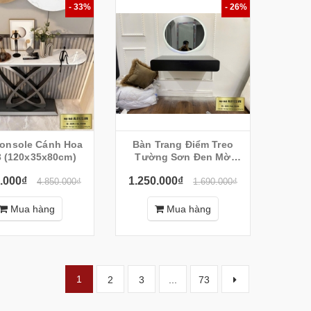
- 33%
- 26%
onsole Cánh Hoa
Bàn Trang Điểm Treo
 (120x35x80cm)
Tường Sơn Đen Mờ
(90x35x15cm)
.000₫
1.250.000₫
4.850.000₫
1.690.000₫
Mua hàng
Mua hàng
1
2
3
...
73