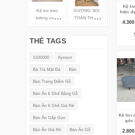
Kệ tivi đặt sàn bo
Kệ tivi treo
GƯƠNG SOI
Kệ gỗ tivi t
hiện đ
tường cong
TOÀN THÂN
tường TV6
4.300
hiện đại( 160-
ĐỨNG KHUNG
180-200cm) -
GỖ
THẺ TAGS
TV78
(150x50cm)
1100000
Ayosun
Bà Trà Mặt Đá
Bán
Bàn Trang Điểm Gỗ
Bàn Ăn 6 Ghế Bằng Gỗ
Bàn Ăn 6 Ghế Giá Rẻ
Kệ tivi đặt sàn ghi xám bo
Bàn Ăn Gấp Gọn
góc 
Bàn Ăn Giá Rẻ
Bàn Ăn Gỗ
2.800