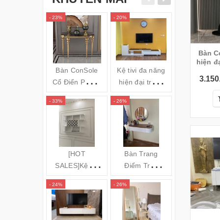
- 23%
- 20%
- 34%
Bàn C
hiện đại (120x35x8
Bàn ConSole
Kệ tivi đa năng
Gối massa
3.150
Cổ Điển Phong
hiện đại trắng
hồng ngoai
cách Châu Âu -
đen TVL05
Bi OZUNO
- 33%
- 26%
- 31%
Cs24
JAPAN)
(120x35x80cm)
[HOT
Bàn Trang
GƯƠNG S
SALES]Kệ để
Điểm Treo
TOÀN TH
rượu 3 tầng
Tường Bo Góc
ĐỨNG KH
- 24%
- 26%
- 16%
(140x100x20c
Cong
NHÔM MÁ
m) KR20
CONG