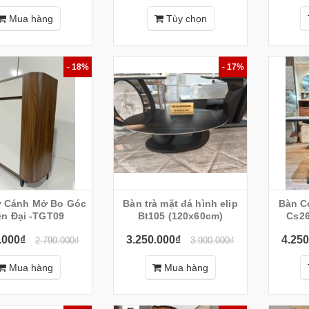
Mua hàng
Tùy chọn
- 18%
- 17%
y Cánh Mở Bo Góc
Bàn trà mặt đá hình elip
Bàn C
ện Đại -TGT09
Bt105 (120x60cm)
Cs26
.000₫
3.250.000₫
4.250
2.790.000₫
3.900.000₫
Mua hàng
Mua hàng