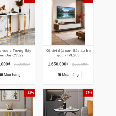
onsole Trưng Bày
Kệ tivi đặt sàn Bắc âu bo
iện Đại CS322
góc -TVL203
.000₫
1.650.000₫
3.900.000₫
2.500.000₫
Mua hàng
Mua hàng
- 13%
- 27%