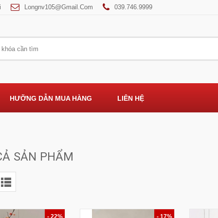
i
Longnv105@gmail.com
039.746.9999
HƯỠNG DẪN MUA HÀNG
LIÊN HỆ
CẢ SẢN PHẨM
- 22%
- 17%