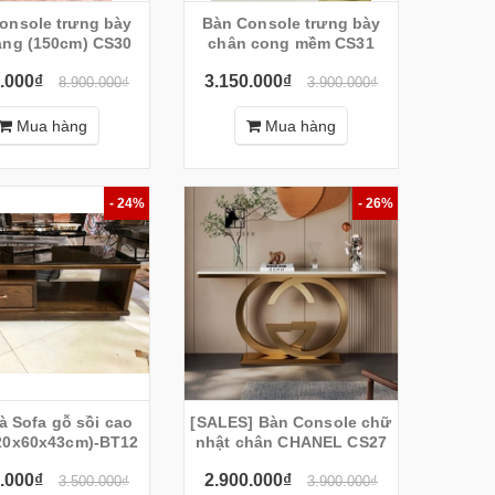
onsole trưng bày
Bàn Console trưng bày
Máy massage
KỆ TIVI TREO
Súng massage
Combo
vẩy vàng (150cm) CS30
chân cong mềm CS31
toàn thân 6D
TƯỜNG -
cầm tay có Pin
Matxa+
.000₫
3.150.000₫
8.900.000₫
3.900.000₫
Home sports
ALO113( Màu
sạc SL8896
Matxa 
Đen)
Cao C
Mua hàng
Mua hàng
LS
- 24%
- 26%
à Sofa gỗ sồi cao
[SALES] Bàn Console chữ
20x60x43cm)-BT12
nhật chân CHANEL CS27
.000₫
2.900.000₫
3.500.000₫
3.900.000₫