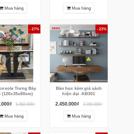
Mua hàng
Mua hàng
- 27%
- 23%
onsole Trưng Bày
Bàn học kèm giá sách
 (120x35x80cm)
hiện đại -KB301
.000₫
2.450.000₫
5.850.000₫
3.200.000₫
Mua hàng
Mua hàng