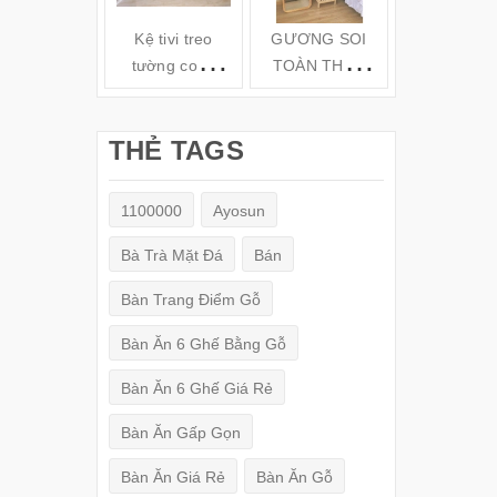
Kệ tivi treo
GƯƠNG SOI
Kệ gỗ tivi t
tường cong
TOÀN THÂN
tường TV6
hiện đại( 160-
ĐỨNG KHUNG
180-200cm) -
GỖ
THẺ TAGS
TV78
(150x50cm)
1100000
Ayosun
Bà Trà Mặt Đá
Bán
Bàn Trang Điểm Gỗ
Bàn Ăn 6 Ghế Bằng Gỗ
Bàn Ăn 6 Ghế Giá Rẻ
Bàn Ăn Gấp Gọn
Bàn Ăn Giá Rẻ
Bàn Ăn Gỗ