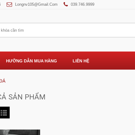
i
Longnv105@gmail.com
039.746.9999
HƯỠNG DẪN MUA HÀNG
LIÊN HỆ
 ĐÁ
CẢ SẢN PHẨM