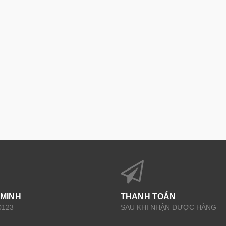
 MINH
THANH TOÁN
0123
SAU KHI NHẬN ĐƯỢC HÀNG