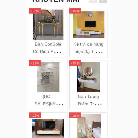
- 23%
- 20%
- 34%
Bàn ConSole
Kệ tivi đa năng
Gối massa
Cổ Điển Phong
hiện đại trắng
hồng ngoai
cách Châu Âu -
đen TVL05
Bi OZUNO
- 33%
- 26%
- 31%
Cs24
JAPAN)
(120x35x80cm)
[HOT
Bàn Trang
GƯƠNG S
SALES]Kệ để
Điểm Treo
TOÀN TH
rượu 3 tầng
Tường Bo Góc
ĐỨNG KH
- 24%
- 26%
- 16%
(140x100x20c
Cong
NHÔM MÁ
m) KR20
CONG