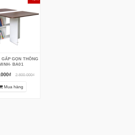
N GẤP GỌN THÔNG
MINH- BA01
.000₫
2.800.000₫
Mua hàng