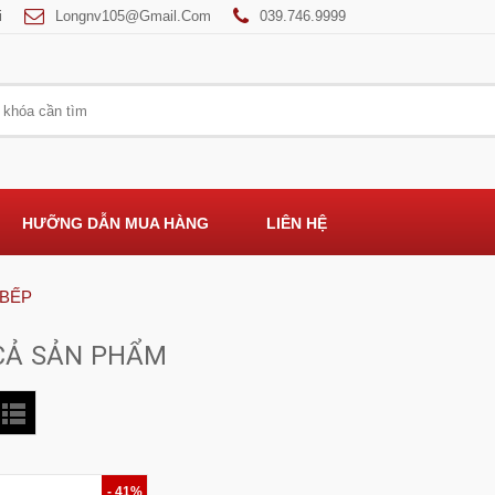
i
Longnv105@gmail.com
039.746.9999
HƯỠNG DẪN MUA HÀNG
LIÊN HỆ
 BẾP
CẢ SẢN PHẨM
- 41%