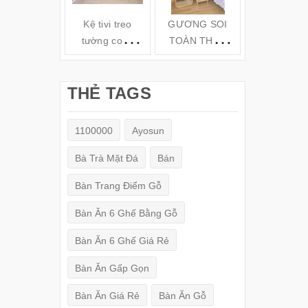
Kệ tivi treo
GƯƠNG SOI
Kệ gỗ tivi t
tường cong
TOÀN THÂN
tường TV6
hiện đại( 160-
ĐỨNG KHUNG
180-200cm) -
GỖ
THẺ TAGS
TV78
(150x50cm)
1100000
Ayosun
Bà Trà Mặt Đá
Bán
Bàn Trang Điểm Gỗ
Bàn Ăn 6 Ghế Bằng Gỗ
Bàn Ăn 6 Ghế Giá Rẻ
Bàn Ăn Gấp Gọn
Bàn Ăn Giá Rẻ
Bàn Ăn Gỗ