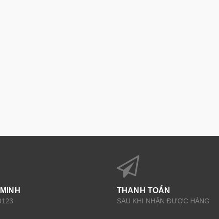
 MINH
THANH TOÁN
0123
SAU KHI NHẬN ĐƯỢC HÀNG