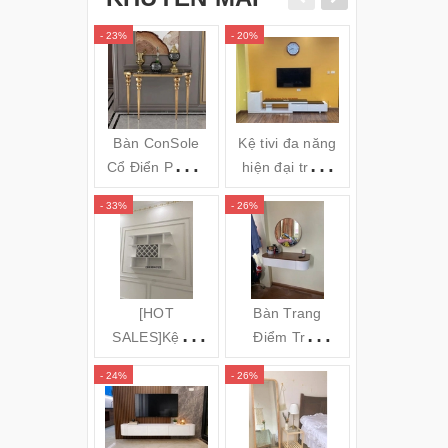
- 23%
- 20%
- 34%
Bàn ConSole
Kệ tivi đa năng
Gối massa
Cổ Điển Phong
hiện đại trắng
hồng ngoai
cách Châu Âu -
đen TVL05
Bi OZUNO
- 33%
- 26%
- 31%
Cs24
JAPAN)
(120x35x80cm)
[HOT
Bàn Trang
GƯƠNG S
SALES]Kệ để
Điểm Treo
TOÀN TH
rượu 3 tầng
Tường Bo Góc
ĐỨNG KH
- 24%
- 26%
- 16%
(140x100x20c
Cong
NHÔM MÁ
m) KR20
CONG