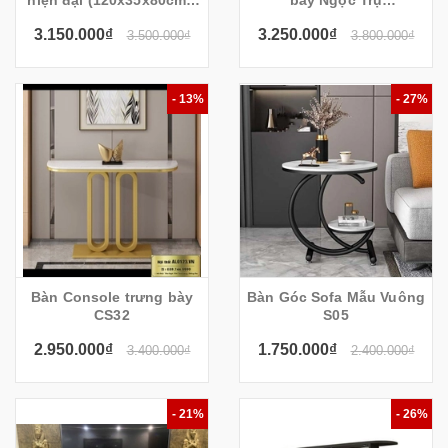
hiện đại (120x35x80cm)-
bày Ngọc Trụ
Cls34
(120x35x80cm)- CS33
3.150.000₫
3.250.000₫
3.500.000₫
3.800.000₫
- 13%
- 27%
Bàn Console trưng bày
Bàn Góc Sofa Mẫu Vuông
CS32
S05
2.950.000₫
1.750.000₫
3.400.000₫
2.400.000₫
- 21%
- 26%