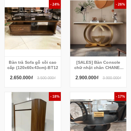
- 24%
- 26%
Bàn trà Sofa gỗ sồi cao
[SALES] Bàn Console
cấp (120x60x43cm)-BT12
chữ nhật chân CHANEL
CS27
2.650.000₫
2.900.000₫
3.500.000₫
3.900.000₫
- 18%
- 17%