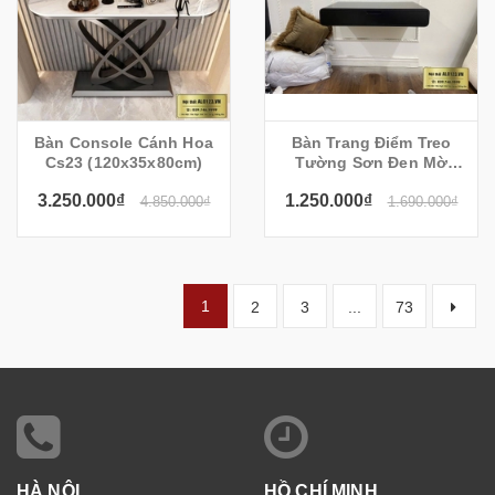
Bàn Console Cánh Hoa
Bàn Trang Điểm Treo
Cs23 (120x35x80cm)
Tường Sơn Đen Mờ
(90x35x15cm)
3.250.000₫
1.250.000₫
4.850.000₫
1.690.000₫
1
2
3
...
73
HÀ NỘI
HỒ CHÍ MINH