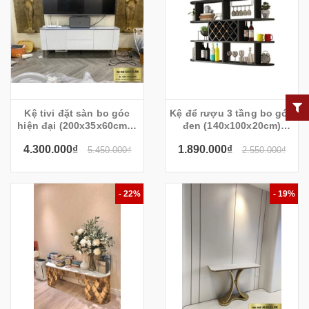
Kệ tivi đặt sàn bo góc
Kệ để rượu 3 tầng bo góc
hiện đại (200x35x60cm) -
đen (140x100x20cm)
TV216
KR108
4.300.000₫
1.890.000₫
5.450.000₫
2.550.000₫
- 22%
- 19%