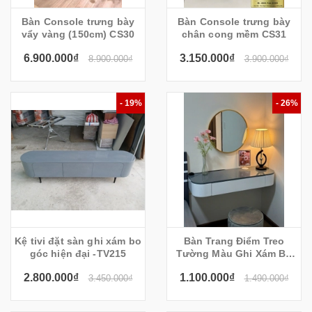
Bàn Console trưng bày
Bàn Console trưng bày
vẩy vàng (150cm) CS30
chân cong mềm CS31
6.900.000₫
3.150.000₫
8.900.000₫
3.900.000₫
- 19%
- 26%
Kệ tivi đặt sàn ghi xám bo
Bàn Trang Điểm Treo
góc hiện đại -TV215
Tường Màu Ghi Xám Bo
Góc Cong
2.800.000₫
1.100.000₫
3.450.000₫
1.490.000₫