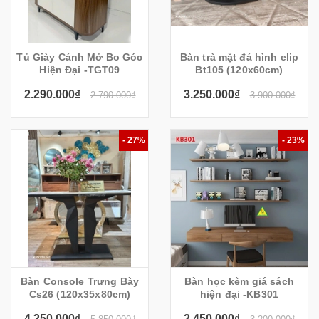
Tủ Giày Cánh Mở Bo Góc
Bàn trà mặt đá hình elip
Hiện Đại -TGT09
Bt105 (120x60cm)
2.290.000₫
3.250.000₫
2.790.000₫
3.900.000₫
- 27%
- 23%
Bàn Console Trưng Bày
Bàn học kèm giá sách
Cs26 (120x35x80cm)
hiện đại -KB301
4.250.000₫
2.450.000₫