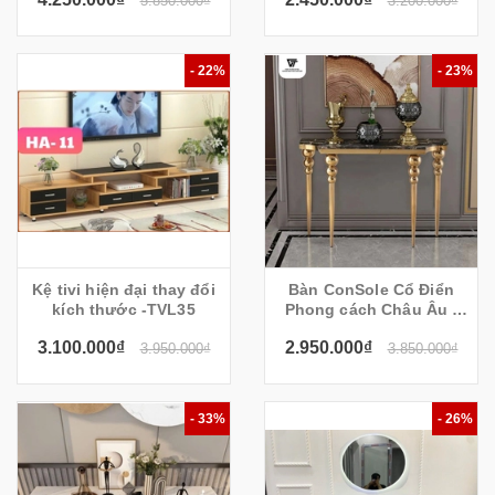
5.850.000₫
3.200.000₫
- 22%
- 23%
Kệ tivi hiện đại thay đổi
Bàn ConSole Cổ Điển
kích thước -TVL35
Phong cách Châu Âu -
Cs24 (120x35x80cm)
3.100.000₫
2.950.000₫
3.950.000₫
3.850.000₫
- 33%
- 26%