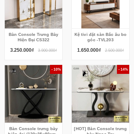
Bàn Console Trưng Bày
Kệ tivi đặt sàn Bắc âu bo
Hiện Đại CS322
góc -TVL203
3.250.000₫
1.650.000₫
3.900.000₫
2.500.000₫
- 10%
- 14%
Bàn Console trưng bày
[HOT] Bàn Console trưng