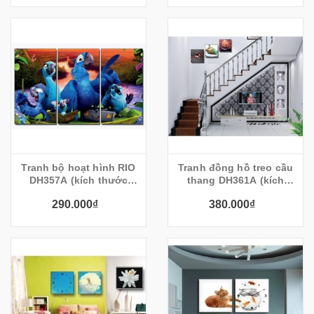
Tranh bộ hoạt hình RIO
Tranh đồng hồ treo cầu
DH357A (kích thước
thang DH361A (kích
25x45cm)
thước 30x30cm)
290.000₫
380.000₫