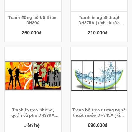
Tranh đồng hồ bộ 3 tấm
Tranh in nghệ thuật
DH30A
DH375A (kích thước
30x60cm)
260.000₫
210.000₫
Tranh in treo phòng,
Tranh bộ treo tường nghệ
quán cà phê DH379A
thuật nước DH345A (kích
(kích thước 80x40cm)
thước 20x45cmx5B)
Liên hệ
690.000₫