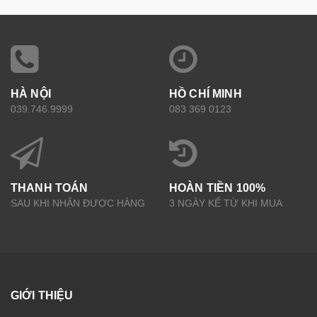
HÀ NỘI
HỒ CHÍ MINH
039.746.9999
083 369 0123
THANH TOÁN
HOÀN TIỀN 100%
SAU KHI NHẬN ĐƯỢC HÀNG
3 NGÀY KỂ TỪ KHI MUA
GIỚI THIỆU