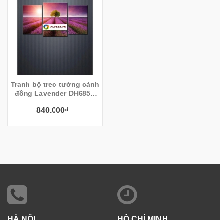
Tranh bộ treo tường cánh
đồng Lavender DH685A
(kích thước 130x70cm)
840.000₫
HÀ NỘI
HỒ CHÍ MINH