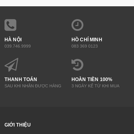
HÀ NỘI
HỒ CHÍ MINH
039.746.9999
083 369 0123
THANH TOÁN
HOÀN TIỀN 100%
SAU KHI NHẬN ĐƯỢC HÀNG
3 NGÀY KỂ TỪ KHI MUA
GIỚI THIỆU