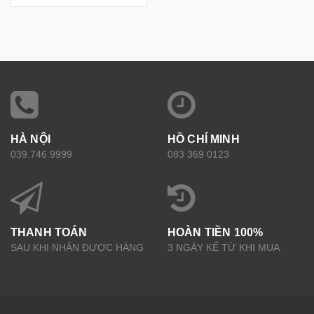
HÀ NỘI
HỒ CHÍ MINH
039.746.9999
083 369 0123
THANH TOÁN
HOÀN TIỀN 100%
SAU KHI NHẬN ĐƯỢC HÀNG
3 NGÀY KỂ TỪ KHI MUA