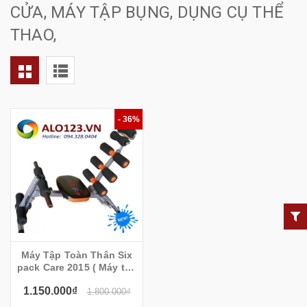
CỬA, MÁY TẬP BỤNG, DỤNG CỤ THỂ
THAO,
- 36%
Máy Tập Toàn Thân Six
pack Care 2015 ( Máy tập
tổng hợp six pack care,
1.150.000₫
máy tập cơ bụng tổng
1.800.000₫
hợp six pack care)