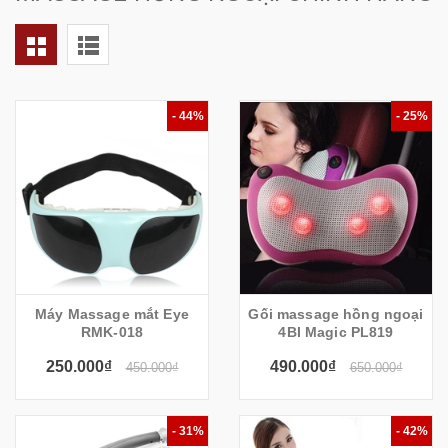
- 44%
- 25%
Máy Massage mắt Eye
Gối massage hồng ngoại
RMK-018
4BI Magic PL819
250.000₫
490.000₫
450.000₫
650.000₫
- 31%
- 42%