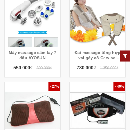
Máy massage cầm tay 7
Đai massage tổng hợp
đầu AYOSUN
vai gáy cổ Cervical
Massage 2019
550.000₫
780.000₫
800.000₫
1.350.000₫
- 27%
- 40%