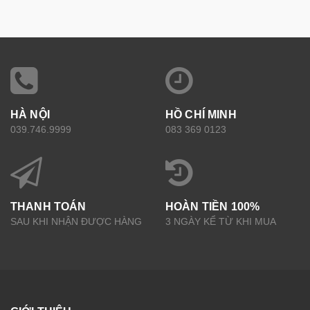
HÀ NỘI
HỒ CHÍ MINH
039.746.9999
083 369 0123
THANH TOÁN
HOÀN TIỀN 100%
SAU KHI NHẬN ĐƯỢC HÀNG
3 NGÀY KỂ TỪ KHI MUA