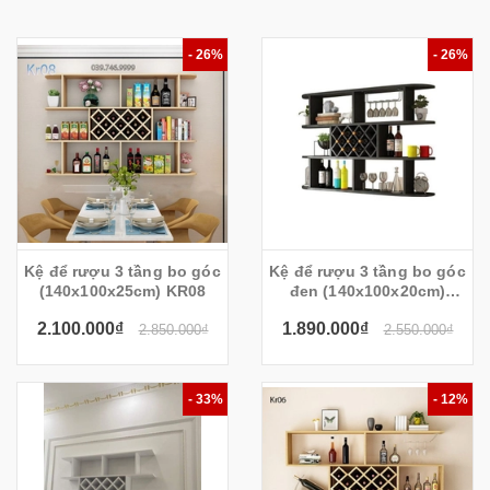
- 26%
- 26%
Kệ để rượu 3 tầng bo góc
Kệ để rượu 3 tầng bo góc
(140x100x25cm) KR08
đen (140x100x20cm)
KR108
2.100.000₫
1.890.000₫
2.850.000₫
2.550.000₫
- 33%
- 12%