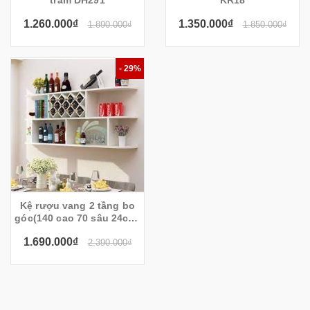
trám DH291
KR18
1.260.000₫
1.350.000₫
1.890.000₫
1.850.000₫
- 29%
Kệ rượu vang 2 tầng bo
góc(140 cao 70 sâu 24cm)
KR302
1.690.000₫
2.390.000₫