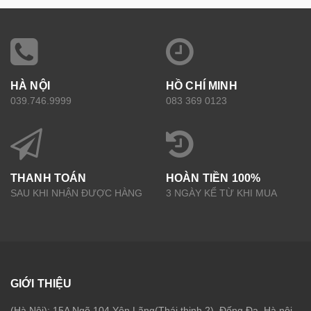
HÀ NỘI
HỒ CHÍ MINH
039.746.9999
083 369 0123
THANH TOÁN
HOÀN TIỀN 100%
SAU KHI NHẬN ĐƯỢC HÀNG
3 NGÀY KỂ TỪ KHI MUA
GIỚI THIỆU
(Hà Nội): 15A Ngõ 104 Yên Lãng(Thái thịnh 2), Đống Đa, Hà nội