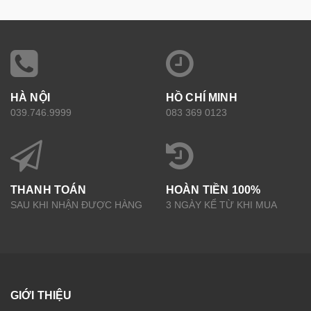
HÀ NỘI
HỒ CHÍ MINH
039.746.9999
083 369 0123
THANH TOÁN
HOÀN TIỀN 100%
SAU KHI NHẬN ĐƯỢC HÀNG
3 NGÀY KỂ TỪ KHI MUA
GIỚI THIỆU