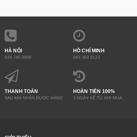
HÀ NỘI
HỒ CHÍ MINH
039.746.9999
083 369 0123
THANH TOÁN
HOÀN TIỀN 100%
SAU KHI NHẬN ĐƯỢC HÀNG
3 NGÀY KỂ TỪ KHI MUA