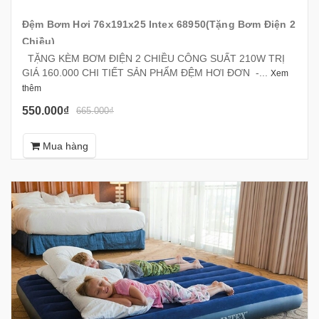
Đệm Bơm Hơi 76x191x25 Intex 68950(Tặng Bơm Điện 2
Chiều)
TẶNG KÈM BƠM ĐIỆN 2 CHIỀU CÔNG SUẤT 210W TRỊ
GIÁ 160.000 CHI TIẾT SẢN PHẨM ĐỆM HƠI ĐƠN -...
Xem
thêm
550.000₫
665.000₫
Mua hàng