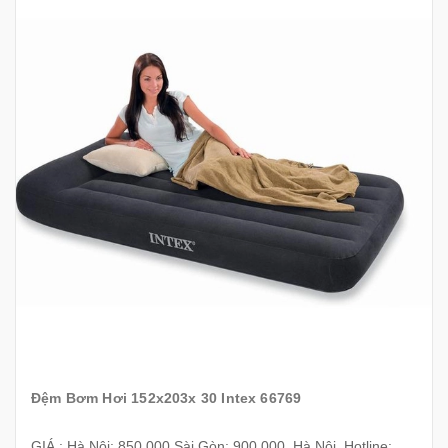
Đệm Bơm Hơi 152x203x 30 Intex 66769
GIÁ : Hà Nội: 850.000 Sài Gòn: 900.000 Hà Nội Hotline: