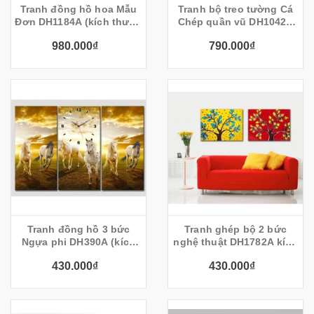
Tranh đồng hồ hoa Mẫu
Tranh bộ treo tường Cá
Đơn DH1184A (kích thước
Chép quần vũ DH1042A
150x90cm)
(kích thước 150x60cm)
980.000₫
790.000₫
Tranh đồng hồ 3 bức
Tranh ghép bộ 2 bức
Ngựa phi DH390A (kích
nghệ thuật DH1782A kích
thước 90x60cm)
thước 120x40cm)
430.000₫
430.000₫