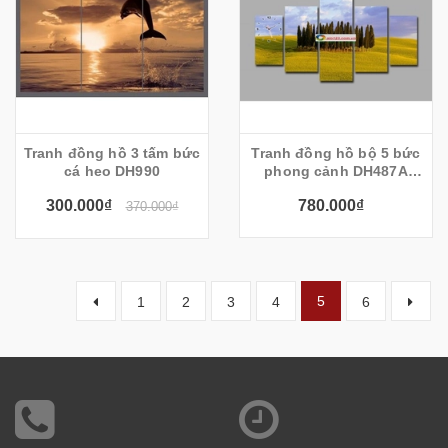
Tranh đồng hồ 3 tấm bức
Tranh đồng hồ bộ 5 bức
cá heo DH990
phong cảnh DH487A
(kích thước 140x80cm)
300.000₫
780.000₫
370.000₫
5
1
2
3
4
6