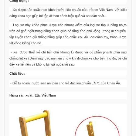
Công dụng:
- Xe được sản xuất theo kích thước tiêu chuẩn của trẻ em Việt Nam với kiểu
dáng khoa học giúp bé tập đi theo cách hiệu quả và an toàn nhất.
- Loại xe này khắc phục được các nhược điểm của loại xe tập đi bằng nhựa
tròn có ghế ngồi trong bằng cách giúp bé tăng tính chủ động trong di chuyển,
tập luyện cách giữ thăng bằng giúp săn chắc cơ đùi, cơ cánh tay, tránh được
tật vòng kiềng cho bé.
- Xe được thiết kế chỉ tiến chứ không lùi được và có phần phanh phía sau
chống lật xe (Điểm này các mẹ nên chú ý khi đi chọn xe cho bé) nhờ đó, bé chỉ
đẩy xe tiến lên và không bị ngã ngửa về sau.
Chất liệu:
- Gỗ tự nhiên, nước sơn an toàn cho trẻ đạt tiêu chuẩn EN71 của Châu Âu.
Hãng sản xuất: Etic Việt Nam