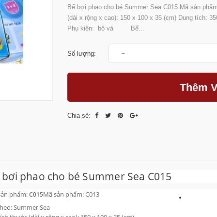
Bể bơi phao cho bé Summer Sea C015 Mã sản phẩ
(dài x rộng x cao): 150 x 100 x 35 (cm) Dung tích: 3
Phụ kiện: bộ vá Bể...
-
Số lượng:
Thêm V
Chia sẻ:
 bơi phao cho bé Summer Sea C015
sản phẩm:
Mã sản phẩm: C013
C015
heo: Summer Sea