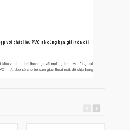
p với chất liệu PVC sẽ cùng bạn giải tỏa cái
 kiểu van bơm hơi thích hợp với mọi loại bơm, vì thế bạn có
 PVC nhựa dẻo sẽ cho b
é cảm giác thoải mái, dễ chịu trong