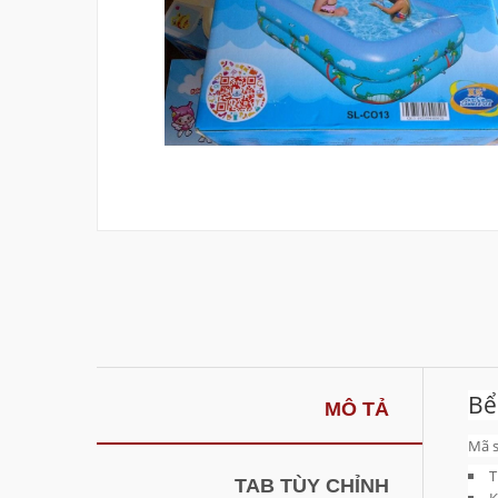
Bể
MÔ TẢ
Mã 
T
TAB TÙY CHỈNH