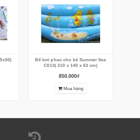
95x50)
Bể bơi phao cho bé Summer Sea
Bể b
C013( 210 x 140 x 63 cm)
850.000₫
Mua hàng