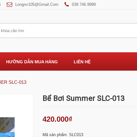
i
Longnv105@gmail.com
039.746.9999
HƯỠNG DẪN MUA HÀNG
LIÊN HỆ
ER SLC-013
Bể Bơi Summer SLC-013
420.000₫
Mã sản phẩm: SLC013