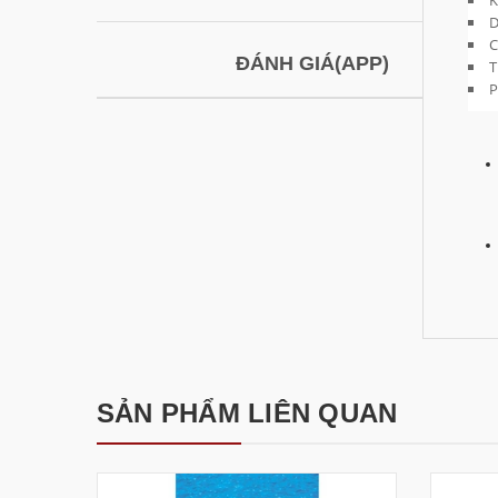
K
D
C
ĐÁNH GIÁ(APP)
T
P
SẢN PHẨM LIÊN QUAN