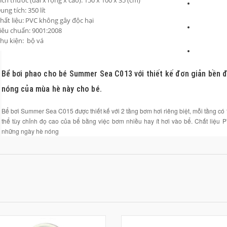
ích thước (dài x rộng x cao): 150 x 100 x 35 (cm)
ung tích: 350 lít
hất liệu: PVC không gây độc hại
iêu chuẩn: 9001:2008
hụ kiện: bộ vá
Bể bơi phao cho bé Summer Sea C013 với thiết kế đơn giản bền đẹ
nóng của mùa hè này cho bé.
Bể bơi Summer Sea C015 được thiết kế với 2 tầng bơm hơi riêng biệt, mỗi tầng có 1
thể tùy chỉnh đọ cao của bể bằng việc bơm nhiều hay ít hơi vào bể. Chất liệu
những ngày hè nóng