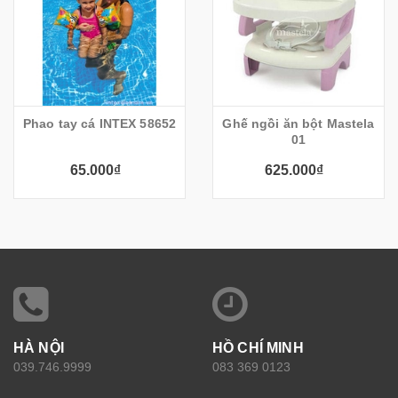
Phao tay cá INTEX 58652
Ghế ngồi ăn bột Mastela
01
65.000₫
625.000₫
HÀ NỘI
HỒ CHÍ MINH
039.746.9999
083 369 0123