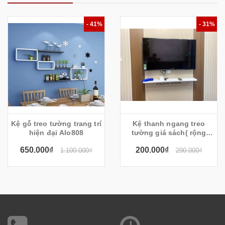
- 41%
- 31%
Kệ gỗ treo tường trang trí
Kệ thanh ngang treo
hiện đại Alo808
tường giá sách( rộng
20cm gỗ dày 1.7cm)
650.000₫
200.000₫
1.100.000₫
290.000₫