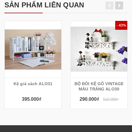
SẢN PHẨM LIÊN QUAN
- 43%
Kệ giá sách ALO31
BỘ ĐÔI KỆ GỖ VINTAGE
MÀU TRẮNG ALO30
395.000₫
290.000₫
510.000₫